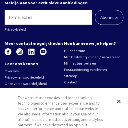
Meld je aan voor exclusieve aanbiedingen
Abonneer
Privacybeleid
Meer contactmogelijkheden
Hoe kunnen we je helpen?
Hulpcentrum
Mijn bestelling volgen / nabestellen
Leer ons kennen
Mijn factuur betalen
Postaanbieding verzilveren
Over ons
Sitemap
Privacy- en cookiebeleid
Contact
Onze verantwoordelijkheid
Gebruiksvoorwaarden
Algemene verkoopsvoorwaarden
This website uses cookies and other tracking
Carrières bij Pens.com
technologies to enhance user experience and to
analyze performance and traffic on our website.
Aanbiedingen &
We also share information about your use of our
hulpmiddelen
site with our social media, advertising and analytics
partners. If we have detected an opt-out
Relatiegeschenken