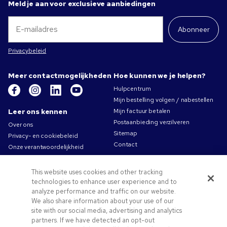
Meld je aan voor exclusieve aanbiedingen
Abonneer
Privacybeleid
Meer contactmogelijkheden
Hoe kunnen we je helpen?
Hulpcentrum
Mijn bestelling volgen / nabestellen
Leer ons kennen
Mijn factuur betalen
Postaanbieding verzilveren
Over ons
Sitemap
Privacy- en cookiebeleid
Contact
Onze verantwoordelijkheid
Gebruiksvoorwaarden
Algemene verkoopsvoorwaarden
This website uses cookies and other tracking
Carrières bij Pens.com
technologies to enhance user experience and to
analyze performance and traffic on our website.
Aanbiedingen &
We also share information about your use of our
hulpmiddelen
site with our social media, advertising and analytics
partners. If we have detected an opt-out
Relatiegeschenken