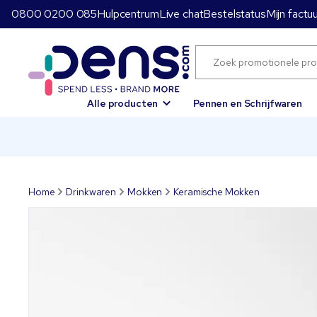
0800 0200 085
Hulpcentrum
Live chat
Bestelstatus
Mijn factu
Alle producten
Pennen en Schrijfwaren
Home
Drinkwaren
Mokken
Keramische Mokken