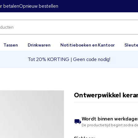
ur betalen
Opnieuw bestellen
Tassen
Drinkwaren
Notitieboeken en Kantoor
Sleut
Tot 20% KORTING | Geen code nodig!
Ontwerpwikkel kera
Wordt binnen
werkdage
De productietijd begint zodra de