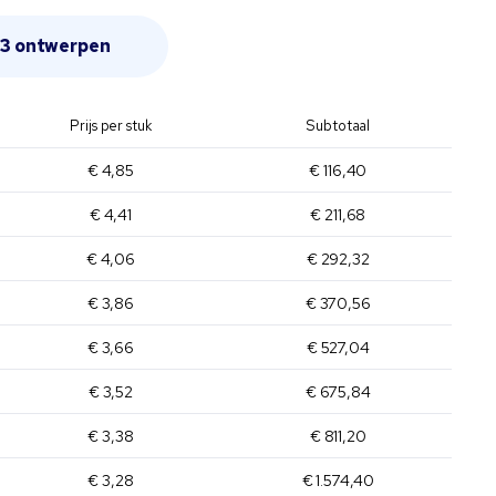
 uit meer dan 103 ontwerpen
Prijs per stuk
Subtotaal
€ 4,85
€ 116,40
€ 4,41
€ 211,68
€ 4,06
€ 292,32
€ 3,86
€ 370,56
€ 3,66
€ 527,04
€ 3,52
€ 675,84
€ 3,38
€ 811,20
€ 3,28
€ 1.574,40