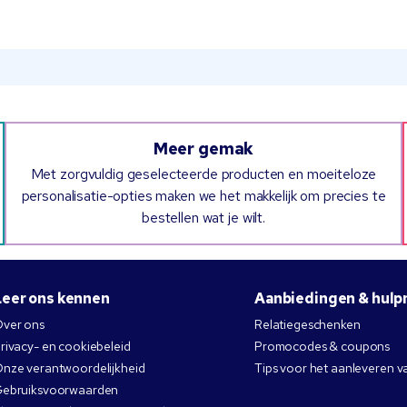
Meer gemak
Met zorgvuldig geselecteerde producten en moeiteloze
personalisatie-opties maken we het makkelijk om precies te
bestellen wat je wilt.
Leer ons kennen
Aanbiedingen & hulp
ver ons
Relatiegeschenken
rivacy- en cookiebeleid
Promocodes & coupons
nze verantwoordelijkheid
Tips voor het aanleveren v
ebruiksvoorwaarden