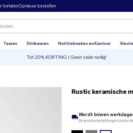
ur betalen
Opnieuw bestellen
Tassen
Drinkwaren
Notitieboeken en Kantoor
Sleut
Tot 20% KORTING | Geen code nodig!
Rustic keramische 
Wordt binnen
werkdage
De productietijd begint zodra de