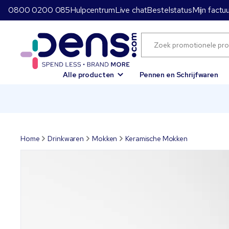
0800 0200 085
Hulpcentrum
Live chat
Bestelstatus
Mijn factu
Alle producten
Pennen en Schrijfwaren
Home
Drinkwaren
Mokken
Keramische Mokken