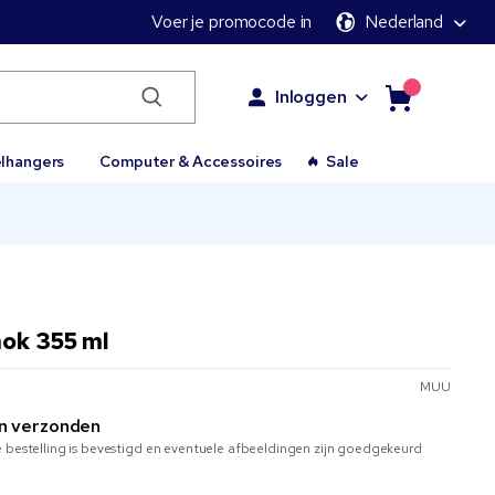
Voer je promocode in
Nederland
Inloggen
elhangers
Computer & Accessoires
Sale
mok 355 ml
MUU
n verzonden
 bestelling is bevestigd en eventuele afbeeldingen zijn goedgekeurd