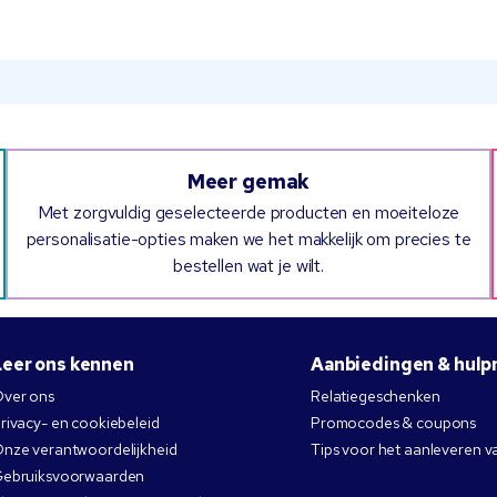
Meer gemak
Met zorgvuldig geselecteerde producten en moeiteloze
personalisatie-opties maken we het makkelijk om precies te
bestellen wat je wilt.
Leer ons kennen
Aanbiedingen & hulp
ver ons
Relatiegeschenken
rivacy- en cookiebeleid
Promocodes & coupons
nze verantwoordelijkheid
Tips voor het aanleveren v
ebruiksvoorwaarden