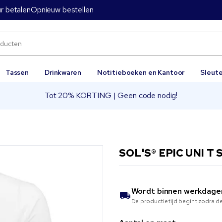
ur betalen
Opnieuw bestellen
Tassen
Drinkwaren
Notitieboeken en Kantoor
Sleut
Tot 20% KORTING | Geen code nodig!
SOL'S® EPIC UNI T 
Wordt binnen
werkdage
De productietijd begint zodra de