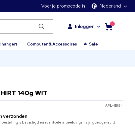
Voer je promocode in
Nederland
Inloggen
elhangers
Computer & Accessoires
Sale
SHIRT 140g WIT
APL-11894
n verzonden
 bestelling is bevestigd en eventuele afbeeldingen zijn goedgekeurd