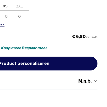
XS
2XL
ven
€ 6,80
per stuk
Koop meer. Bespaar meer.
N.n.b.