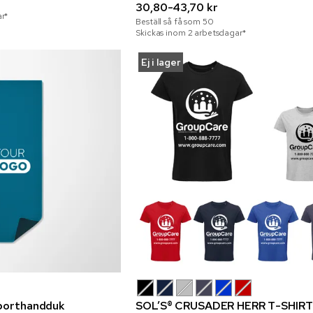
30,80-43,70 kr
r*
Beställ så få som
50
Skickas inom 2 arbetsdagar*
Ej i lager
sporthandduk
SOL’S® CRUSADER HERR T-SHIRT