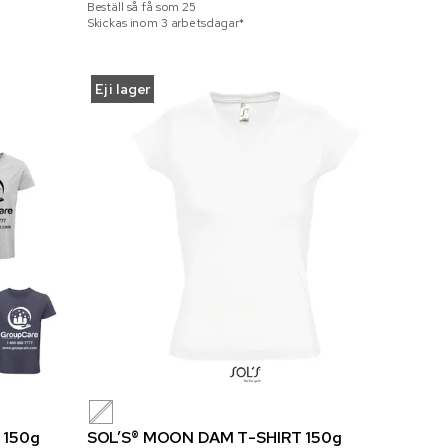
Beställ så få som
25
Skickas inom 3 arbetsdagar*
Ej i lager
 150g
SOL’S® MOON DAM T-SHIRT 150g