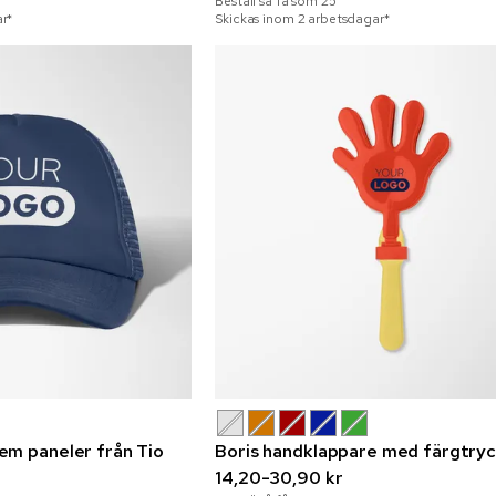
Beställ så få som
25
r*
Skickas inom 2 arbetsdagar*
em paneler från Tio
Boris handklappare med färgtry
14,20-30,90 kr