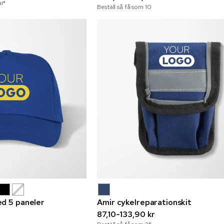
r*
Beställ så få som
10
d 5 paneler
Amir cykelreparationskit
87,10-133,90 kr