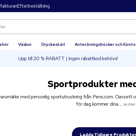
 fakturan
Efterbeställning
behör
Väskor
Dryckeskärl
Anteckningsböcker och Konto
Upp till 20 % RABATT | Ingen rabattkod behövs!
Sportprodukter med
varumärke med personlig sportutrustning från Pens.com. Oavsett om 
för dag kommer dina ...
se mer
Ladda Tidigare Produkte