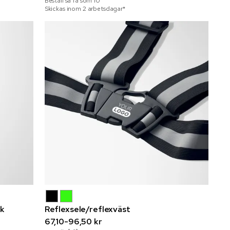
Beställ så få som
10
Skickas inom 2 arbetsdagar*
ck
Reflexsele/reflexväst
67,10-96,50 kr