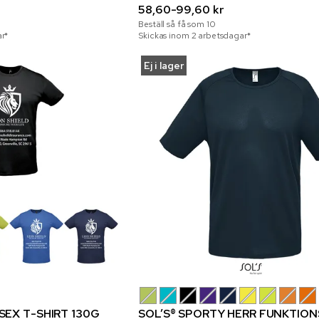
58,60-99,60 kr
Beställ så få som
10
r*
Skickas inom 2 arbetsdagar*
Ej i lager
ISEX T-SHIRT 130G
SOL’S® SPORTY HERR FUNKTIONS