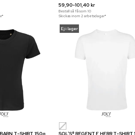
59,90-101,40 kr
Beställ så få som
10
r*
Skickas inom 2 arbetsdagar*
Ej i lager
BARN T-SHIRT 150g
SOL’S® REGENT F HERR T-SHIRT 