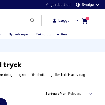
Ange rabattkod
Sverige
Logga in
r
Nyckelringar
Teknologi
Rea
 tryck
det gör sig redo för idrottsdag eller förblir aktiv dag
Sortera efter
r