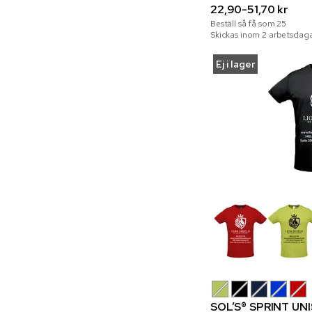
22,90-51,70 kr
Beställ så få som
25
Skickas inom 2 arbetsdaga
Ej i lager
SOL’S® SPRINT UN