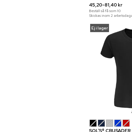
45,20-81,40 kr
Beställ så få som
10
Skickas inom 2 arbetsdaga
Ej i lager
SOL’S® CRUSADER 