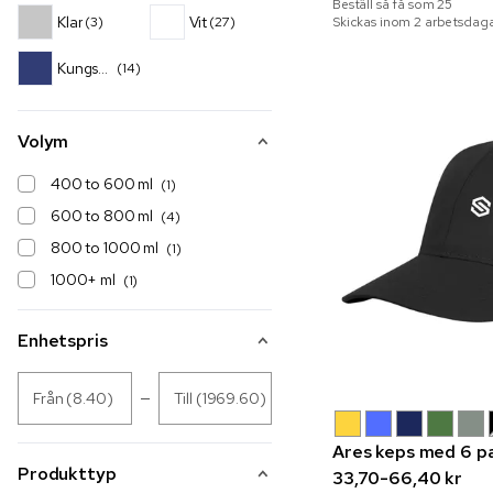
Beställ så få som
25
Klar
Vit
(3)
(27)
Skickas inom 2 arbetsdaga
Kungsblå
(14)
Volym
400 to 600 ml
(1)
600 to 800 ml
(4)
800 to 1000 ml
(1)
1000+ ml
(1)
Enhetspris
Från (8.40)
Till (1969.60)
Ares keps med 6 p
Produkttyp
33,70-66,40 kr