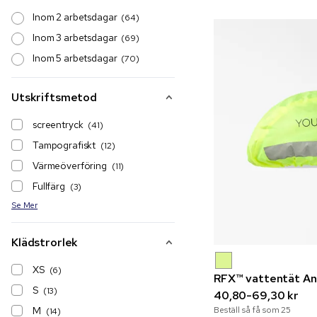
Inom 2 arbetsdagar
(64)
Inom 3 arbetsdagar
(69)
Inom 5 arbetsdagar
(70)
Utskriftsmetod
screentryck
(41)
Tampografiskt
(12)
Värmeöverföring
(11)
Fullfärg
(3)
Se Mer
Klädstrorlek
XS
(6)
RFX™ vattentät An
S
(13)
40,80-69,30 kr
M
Beställ så få som
25
(14)