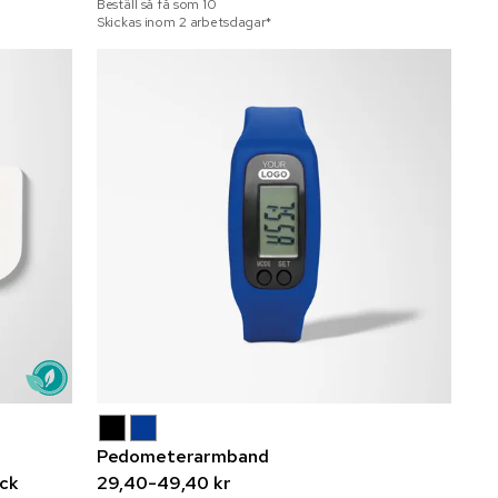
Beställ så få som
10
Skickas inom 2 arbetsdagar*
Pedometerarmband
yck
29,40-49,40 kr