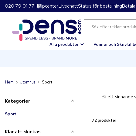
020 79 01 77
Hjälpcenter
Livechatt
Status för beställning
Betala
Alla produkter
Pennor och Skrivtill
Hem
Utomhus
Sport
Bli ett vinnande 
Kategorier
Sport
72 produkter
Klar att skickas