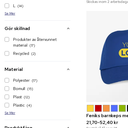
Skickas inom 2 arbetsdaga
L
(14)
Se Mer
Gör skillnad
Produkter av återvunnet
material
(17)
Recycled
(2)
Material
Polyester
(17)
Bomull
(15)
Plast
(12)
Plastic
(4)
Se Mer
Feniks barnkeps me
21,70-52,40 kr
Produktfärg