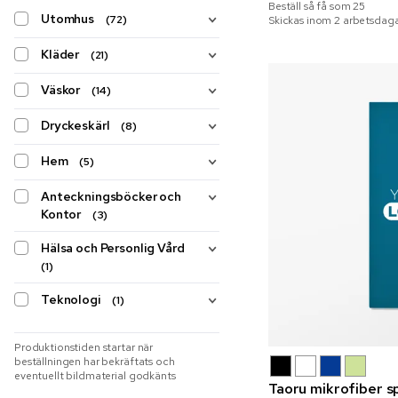
Beställ så få som
25
Utomhus
(72)
Skickas inom 2 arbetsdaga
Kläder
(21)
Väskor
(14)
Dryckeskärl
(8)
Hem
(5)
Anteckningsböcker och
Kontor
(3)
Hälsa och Personlig Vård
(1)
Teknologi
(1)
Produktionstiden startar när
beställningen har bekräftats och
eventuellt bildmaterial godkänts
Taoru mikrofiber 