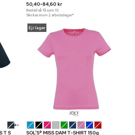
50,40-84,60 kr
Beställ så få som
10
Skickas inom 2 arbetsdagar*
Ej i lager
+4
 T S
SOL’S® MISS DAM T-SHIRT 150g