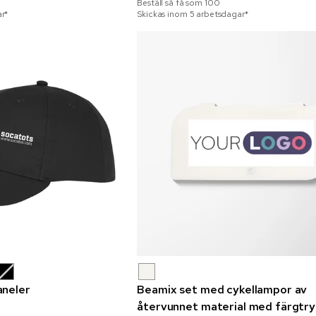
Beställ så få som
100
r*
Skickas inom 5 arbetsdagar*
aneler
Beamix set med cykellampor av
återvunnet material med färgtr