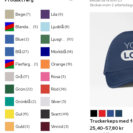
Beställ så få som
25
Skickas inom 2 arbetsdaga
Bege
Lila
(7)
(6)
Blandade
Ljusblå
(5)
(8)
Blue
Ljusgrön
(2)
(10)
Blå
Mörkblå
(27)
(18)
Flerfärgad
Orange
(1)
(19)
Grå
Rosa
(17)
(5)
Grön
Röd
(22)
(36)
Grönblå
Silver
(2)
(5)
Gul
Svart
(15)
(49)
Truckerkeps med f
Guld
Vinröd
(3)
(3)
25,40-57,80 kr