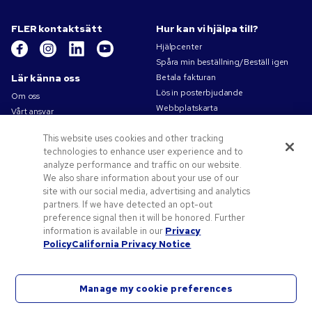
FLER kontaktsätt
Hur kan vi hjälpa till?
Hjälpcenter
Spåra min beställning/Beställ igen
Lär känna oss
Betala fakturan
Lös in posterbjudande
Om oss
Webbplatskarta
Vårt ansvar
Kontakta oss
Sekretess- och cookiepolicy
This website uses cookies and other tracking
Villkor
technologies to enhance user experience and to
Försäljningsvillkor
analyze performance and traffic on our website.
Karriärer på Pens.com
We also share information about your use of our
site with our social media, advertising and analytics
Erbjudanden och resurser
partners. If we have detected an opt-out
Profilprodukter
preference signal then it will be honored. Further
Kampanjkoder och kuponger
information is available in our
Privacy
Policy
California Privacy Notice
Konstverk tips
Manage my cookie preferences