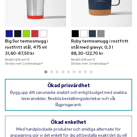
Big Sur termosmugg i
Ruby termosmugg i rostfritt
rostfritt stål, 475 ml
stål med gravyr, 0,3 l
31,60-87,50 kr
88,30-122,70 kr
Beställ så få som
10
Beställ så få som
5
Skickas inom 2 arbetsdagar*
Skickas inom 3 arbetsdagar*
Ökad prisvärdhet
Bygg upp ditt varumärke snabbt och enligt budget med snabba
leveranstider, flexibla beställningsstorlekar och vår
lågprisgaranti.
Ökad enkelhet
Med handplockade produkter och smidiga alternativ för
anpassning gör vi det enkelt för dig att beställa exakt det du vill