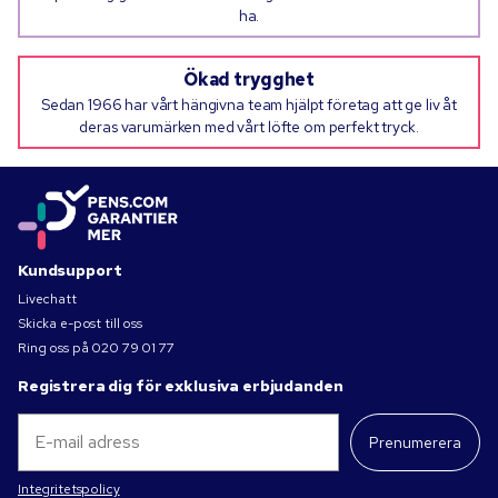
ha.
Ökad trygghet
Sedan 1966 har vårt hängivna team hjälpt företag att ge liv åt
deras varumärken med vårt löfte om perfekt tryck.
Kundsupport
Livechatt
Skicka e-post till oss
Ring oss på
020 79 01 77
Registrera dig för exklusiva erbjudanden
Prenumerera
Integritetspolicy