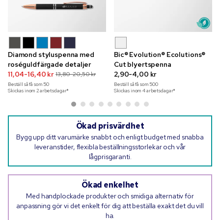
Diamond styluspenna med
Bic® Evolution® Ecolutions®
roséguldfärgade detaljer
Cut blyertspenna
11,04-16,40 kr
2,90-4,00 kr
13,80-20,50 kr
Beställ så få som
50
Beställ så få som
500
Skickas inom 2 arbetsdagar*
Skickas inom 4 arbetsdagar*
Ökad prisvärdhet
Bygg upp ditt varumärke snabbt och enligt budget med snabba
leveranstider, flexibla beställningsstorlekar och vår
lågprisgaranti.
Ökad enkelhet
Med handplockade produkter och smidiga alternativ för
anpassning gör vi det enkelt för dig att beställa exakt det du vill
ha.