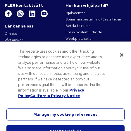
FLER kontaktsätt
Hur kan vi hjälpa till?
Hjälpcenter
Spåra min beställning/Beställ igen
Lär känna oss
Betala fakturan
Lös in posterbjudande
Om oss
Webbplatskarta
Vårt ansvar
Kontakta oss
Sekretess- och cookiepolicy
This website uses cookies and other tracking
Villkor
technologies to enhance user experience and to
Försäljningsvillkor
analyze performance and traffic on our website.
Karriärer på Pens.com
We also share information about your use of our
site with our social media, advertising and analytics
Erbjudanden och resurser
partners. If we have detected an opt-out
Profilprodukter
preference signal then it will be honored. Further
Kampanjkoder och kuponger
information is available in our
Privacy
Policy
California Privacy Notice
Konstverk tips
Manage my cookie preferences
©
2026
National Pen Company. Med ensamrätt. Pens.com och dess logotyp är varumärken