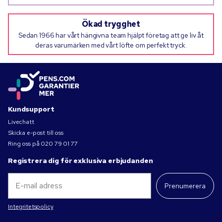
Ökad trygghet
Sedan 1966 har vårt hängivna team hjälpt företag att ge liv åt
deras varumärken med vårt löfte om perfekt tryck.
Kundsupport
Livechatt
Skicka e-post till oss
Ring oss på
020 79 01 77
Registrera dig för exklusiva erbjudanden
Prenumerera
Integritetspolicy