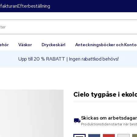
 fakturan
Efterbeställning
behör
Väskor
Dryckeskärl
Anteckningsböcker och Konto
Upp till 20 % RABATT | Ingen rabattkod behövs!
Cielo tygpåse i ekol
Skickas om
arbetsdaga
Produktionstiden startar när bes