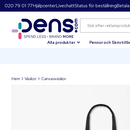
020 79 01 77
Hjälpcenter
Livechatt
Status för beställning
Betala
Alla produkter
Pennor och Skrivtill
Hem
Väskor
Canvasväskor