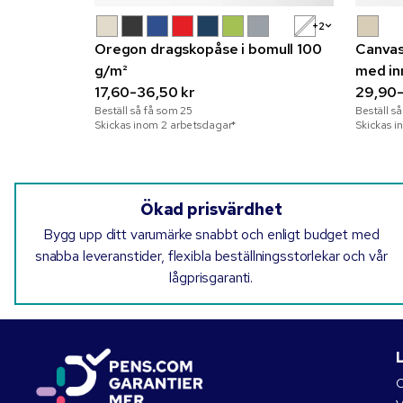
+2
Oregon dragskopåse i bomull 100
Canvas
g/m²
med in
17,60-36,50 kr
29,90-
Beställ så få som
25
Beställ s
Skickas inom 2 arbetsdagar*
Skickas i
Ökad prisvärdhet
Bygg upp ditt varumärke snabbt och enligt budget med
snabba leveranstider, flexibla beställningsstorlekar och vår
lågprisgaranti.
O