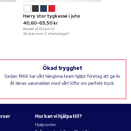
Harry stor tygkasse i jute
Saturday 
40,60-65,50 kr
17,10-27,5
Beställ så få som
10
Beställ så få 
Skickas inom 2 arbetsdagar*
Skickas inom 
Ökad trygghet
Sedan 1966 har vårt hängivna team hjälpt företag att ge liv
åt deras varumärken med vårt löfte om perfekt tryck.
urser
Hur kan vi hjälpa till?
Hjälpcenter