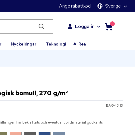
Ange rabattkod
Sverige
Logga in
r
Nyckelringar
Teknologi
Rea
ogisk bomull, 270 g/m²
BAG-15113
r
tällningen har bekräftats och eventuellt bildmaterial godkänts