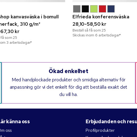
hop kanvasväska i bomull
Elfrieda konferensväska
nerfack, 310 g/m²
28,10-58,50 kr
Beställ så få som
25
67,30 kr
Skickas inom 6 arbetsdagar*
å få som
25
nom 3 arbetsdagar*
Ökad enkelhet
Med handplockade produkter och smidiga alternativ för
anpassning gör vi det enkelt för dig att beställa exakt det
du vill ha.
Lär känna oss
Erbjudanden och res
m oss
Profilprodukter