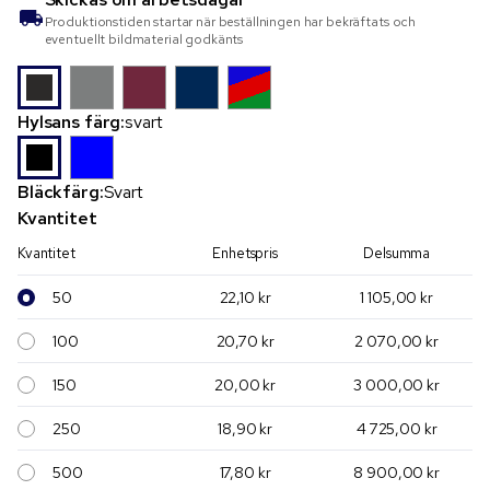
Produktionstiden startar när beställningen har bekräftats och
eventuellt bildmaterial godkänts
Hylsans färg:
svart
Bläckfärg:
Svart
Kvantitet
Kvantitet
Enhetspris
Delsumma
50
22,10 kr
1 105,00 kr
100
20,70 kr
2 070,00 kr
150
20,00 kr
3 000,00 kr
250
18,90 kr
4 725,00 kr
500
17,80 kr
8 900,00 kr