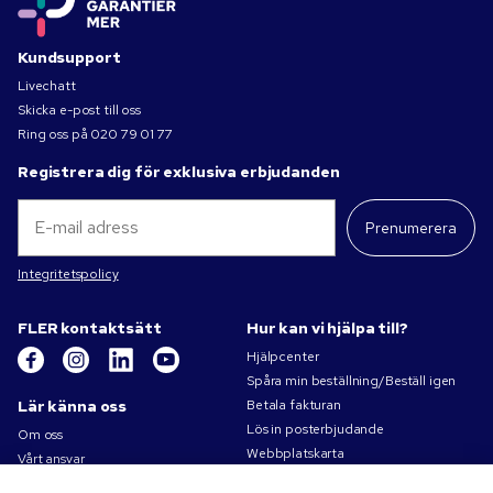
Kundsupport
Livechatt
Skicka e-post till oss
Ring oss på
020 79 01 77
Registrera dig för exklusiva erbjudanden
Prenumerera
Integritetspolicy
FLER kontaktsätt
Hur kan vi hjälpa till?
Hjälpcenter
Spåra min beställning/Beställ igen
Lär känna oss
Betala fakturan
Lös in posterbjudande
Om oss
Webbplatskarta
Vårt ansvar
Kontakta oss
Sekretess- och cookiepolicy