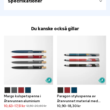
Specifikationer
Du kanske också gillar
Margo kulspetspenna i
Paragon styluspenna av
återvunnen aluminium
återvunnet material med
10,63-17,51 kr
färgtryck
10,90-18,30 kr
12,50-20,60 kr