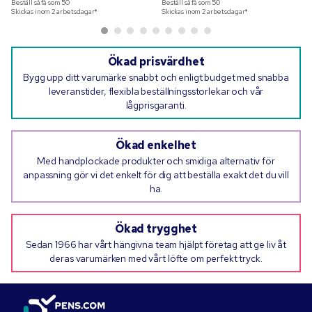
Beställ så få som
50
Beställ så få som
50
Skickas inom 2 arbetsdagar*
Skickas inom 2 arbetsdagar*
Ökad prisvärdhet
Bygg upp ditt varumärke snabbt och enligt budget med snabba
leveranstider, flexibla beställningsstorlekar och vår
lågprisgaranti.
Ökad enkelhet
Med handplockade produkter och smidiga alternativ för
anpassning gör vi det enkelt för dig att beställa exakt det du vill
ha.
Ökad trygghet
Sedan 1966 har vårt hängivna team hjälpt företag att ge liv åt
deras varumärken med vårt löfte om perfekt tryck.