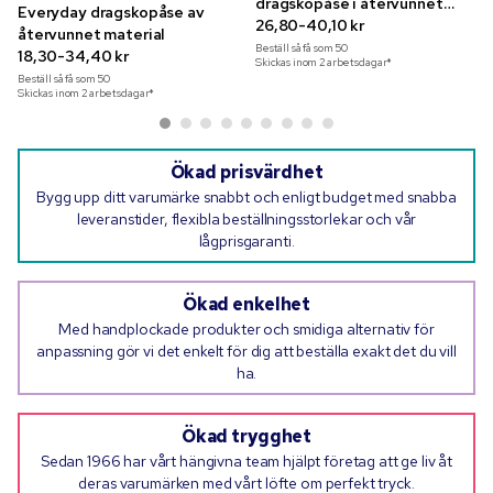
dragskopåse i återvunnet
Everyday dragskopåse av
material
26,80-40,10 kr
återvunnet material
Beställ så få som
50
18,30-34,40 kr
Skickas inom 2 arbetsdagar*
Beställ så få som
50
Skickas inom 2 arbetsdagar*
Ökad prisvärdhet
Bygg upp ditt varumärke snabbt och enligt budget med snabba
leveranstider, flexibla beställningsstorlekar och vår
lågprisgaranti.
Ökad enkelhet
Med handplockade produkter och smidiga alternativ för
anpassning gör vi det enkelt för dig att beställa exakt det du vill
ha.
Ökad trygghet
Sedan 1966 har vårt hängivna team hjälpt företag att ge liv åt
deras varumärken med vårt löfte om perfekt tryck.