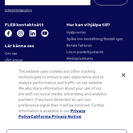
Integritetspolicy
FLER kontaktsätt
Hur kan vi hjälpa till?
Hjälpcenter
Spåra min beställning/Beställ igen
Lär känna oss
Betala fakturan
Lös in posterbjudande
Om oss
Webbplatskarta
Vårt ansvar
Kontakta oss
Sekretess- och cookiepolicy
This website uses cookies and other tracking
Villkor
technologies to enhance user experience and to
Försäljningsvillkor
analyze performance and traffic on our website.
Karriärer på Pens.com
We also share information about your use of our
site with our social media, advertising and analytics
Erbjudanden och resurser
partners. If we have detected an opt-out
Profilprodukter
preference signal then it will be honored. Further
Kampanjkoder och kuponger
information is available in our
Privacy
Policy
California Privacy Notice
Konstverk tips