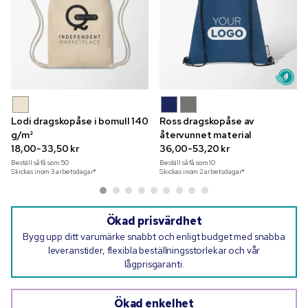
Lodi dragskopåse i bomull 140
Ross dragskopåse av
g/m²
återvunnet material
18,00-33,50 kr
36,00-53,20 kr
Beställ så få som
50
Beställ så få som
10
Skickas inom 3 arbetsdagar*
Skickas inom 2 arbetsdagar*
Ökad prisvärdhet
Bygg upp ditt varumärke snabbt och enligt budget med snabba
leveranstider, flexibla beställningsstorlekar och vår
lågprisgaranti.
Ökad enkelhet