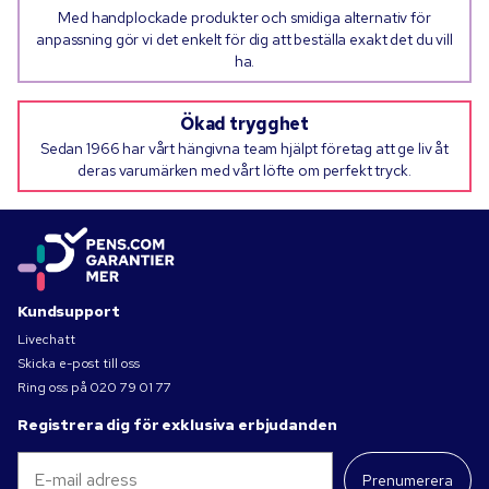
Med handplockade produkter och smidiga alternativ för
anpassning gör vi det enkelt för dig att beställa exakt det du vill
ha.
Ökad trygghet
Sedan 1966 har vårt hängivna team hjälpt företag att ge liv åt
deras varumärken med vårt löfte om perfekt tryck.
Kundsupport
Livechatt
Skicka e-post till oss
Ring oss på
020 79 01 77
Registrera dig för exklusiva erbjudanden
Prenumerera