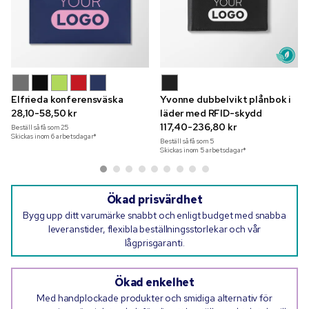
Elfrieda konferensväska
Yvonne dubbelvikt plånbok i
28,10-58,50 kr
läder med RFID-skydd
117,40-236,80 kr
Beställ så få som
25
Skickas inom 6 arbetsdagar*
Beställ så få som
5
Skickas inom 5 arbetsdagar*
Ökad prisvärdhet
Bygg upp ditt varumärke snabbt och enligt budget med snabba
leveranstider, flexibla beställningsstorlekar och vår
lågprisgaranti.
Ökad enkelhet
Med handplockade produkter och smidiga alternativ för