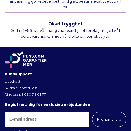
anpassning gör vi det enkelt för dig att beställa exakt det du vill
ha.
Ökad trygghet
Sedan 1966 har vårt hängivna team hjälpt företag att ge liv åt
deras varumärken med vårt löfte om perfekt tryck.
Kundsupport
Livechatt
Skicka e-post till oss
Ring oss på
020 79 01 77
Registrera dig för exklusiva erbjudanden
Prenumerera