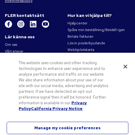
Integritetspolicy
FLER kontaktsätt
Hur kan vi hjälpa till?
Hjälpcenter
Spåra min beställning/Beställ igen
Lär känna oss
Betala fakturan
Lös in posterbjudande
Om oss
Webbplatskarta
Vårt ansvar
Kontakta oss
Sekretess- och cookiepolicy
This website uses cookies and other tracking
Villkor
technologies to enhance user experience and to
Försäljningsvillkor
analyze performance and traffic on our website.
Karriärer på Pens.com
We also share information about your use of our
site with our social media, advertising and analytics
Erbjudanden och resurser
partners. If we have detected an opt-out
Profilprodukter
preference signal then it will be honored. Further
Kampanjkoder och kuponger
information is available in our
Privacy
Policy
California Privacy Notice
Konstverk tips
Manage my cookie preferences