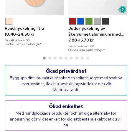
Rund nyckelring i trä
Jude nyckelring av
10,40-24,50 kr
återvunnet aluminium med
karbinhake
7,80-15,70 kr
Beställ så få som
50
Skickas inom 2 arbetsdagar*
Beställ så få som
100
Skickas inom 3 arbetsdagar*
Ökad prisvärdhet
Bygg upp ditt varumärke snabbt och enligt budget med snabba
leveranstider, flexibla beställningsstorlekar och vår
lågprisgaranti.
Ökad enkelhet
Med handplockade produkter och smidiga alternativ för
anpassning gör vi det enkelt för dig att beställa exakt det du vill
ha.