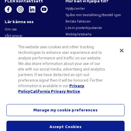
FLER kontaktsätt
Hur kan vi hjälpa till?
Hjälpcenter
Spåra min beställning/Beställ igen
Lär känna oss
Betala fakturan
Lös in posterbjudande
Om oss
Webbplatskarta
Vårt ansvar
Kontakta oss
Sekretess- och cookiepolicy
This website uses cookies and other tracking
Villkor
technologies to enhance user experience and to
Försäljningsvillkor
analyze performance and traffic on our website.
Karriärer på Pens.com
We also share information about your use of our
site with our social media, advertising and analytics
Erbjudanden och resurser
partners. If we have detected an opt-out
Profilprodukter
preference signal then it will be honored. Further
Kampanjkoder och kuponger
information is available in our
Privacy
Policy
California Privacy Notice
Konstverk tips
Manage my cookie preferences
Accept Cookies
©
2026
National Pen Company. Med ensamrätt. Pens.com och dess logotyp är varumärken
Starta
som tillhör National Pen Company. Alla andra varumärken tillhör respektive ägare.