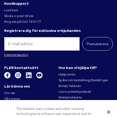
Kundsupport
Livechatt
Skicka e-post till oss
Ring oss på
020 79 01 77
Registrera dig för exklusiva erbjudanden
Prenumerera
Integritetspolicy
FLER kontaktsätt
Hur kan vi hjälpa till?
Hjälpcenter
Spåra min beställning/Beställ igen
Lär känna oss
Betala fakturan
Lös in posterbjudande
Om oss
Webbplatskarta
Vårt ansvar
Kontakta oss
Sekretess- och cookiepolicy
This website uses cookies and other tracking
Villkor
technologies to enhance user experience and to
Försäljningsvillkor