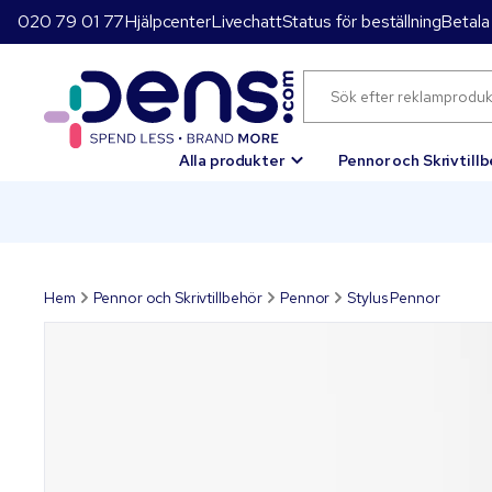
020 79 01 77
Hjälpcenter
Livechatt
Status för beställning
Betala
Alla produkter
Pennor och Skrivtill
Hem
Pennor och Skrivtillbehör
Pennor
Stylus Pennor