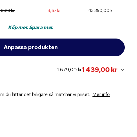
10,20 kr
8,67 kr
43 350,00 kr
Köp mer. Spara mer.
1 439,00 kr
original price:
current sale price:
1 679,00 kr
m du hittar det billigare så matchar vi priset.
Mer info