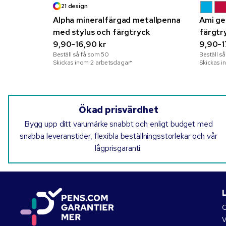
21 design
Alpha mineralfärgad metallpenna
Ami ge
med stylus och färgtryck
färgtr
9,90-16,90 kr
9,90-17
Beställ så få som
50
Beställ s
Skickas inom 2 arbetsdagar*
Skickas i
Ökad prisvärdhet
Bygg upp ditt varumärke snabbt och enligt budget med
snabba leveranstider, flexibla beställningsstorlekar och vår
lågprisgaranti.
O
V