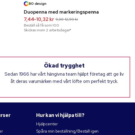
80 design
Duopenna med markeringspenna
Margo kul
7,44-10,32 kr
aluminium
9,30-12,90 kr
Beställ så få som
100
10,63-17,5
Skickas inom 2 arbetsdagar*
Beställ så få 
Skickas inom 
Ökad trygghet
Sedan 1966 har vårt hängivna team hjälpt företag att ge liv
åt deras varumärken med vårt löfte om perfekt tryck.
urser
Hur kan vi hjälpa till?
Hjälpcenter
er
Spåra min beställning/Beställ igen