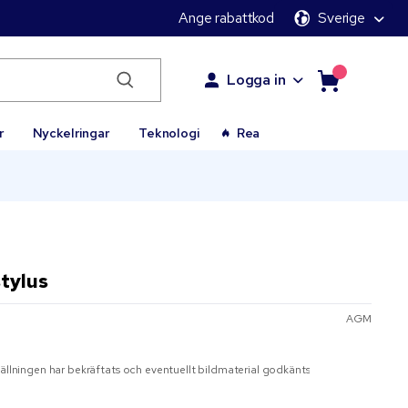
Ange rabattkod
Sverige
Logga in
r
Nyckelringar
Teknologi
Rea
tylus
AGM
r
tällningen har bekräftats och eventuellt bildmaterial godkänts