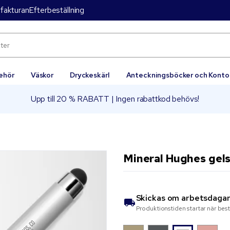
 fakturan
Efterbeställning
behör
Väskor
Dryckeskärl
Anteckningsböcker och Konto
Upp till 20 % RABATT | Ingen rabattkod behövs!
Mineral Hughes gels
Skickas om
arbetsdaga
Produktionstiden startar när bes