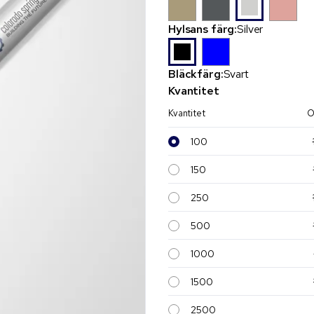
Hylsans färg:
Silver
Bläckfärg:
Svart
Kvantitet
Kvantitet
O
100
150
250
500
1000
1500
2500