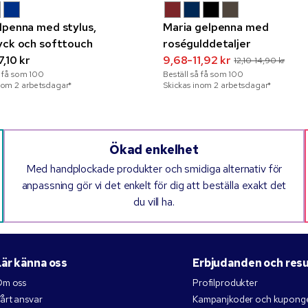
lpenna med stylus,
Maria gelpenna med
yck och softtouch
roségulddetaljer
,10 kr
9,68-11,92 kr
12,10-14,90 kr
å få som
100
Beställ så få som
100
nom 2 arbetsdagar*
Skickas inom 2 arbetsdagar*
Ökad enkelhet
Med handplockade produkter och smidiga alternativ för
anpassning gör vi det enkelt för dig att beställa exakt det
du vill ha.
Lär känna oss
Erbjudanden och res
m oss
Profilprodukter
årt ansvar
Kampanjkoder och kupong