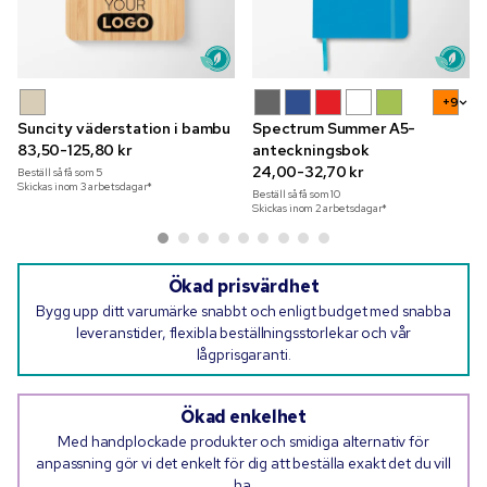
+9
Suncity väderstation i bambu
Spectrum Summer A5-
83,50-125,80 kr
anteckningsbok
24,00-32,70 kr
Beställ så få som
5
Skickas inom 3 arbetsdagar*
Beställ så få som
10
Skickas inom 2 arbetsdagar*
Ökad prisvärdhet
Bygg upp ditt varumärke snabbt och enligt budget med snabba
leveranstider, flexibla beställningsstorlekar och vår
lågprisgaranti.
Ökad enkelhet
Med handplockade produkter och smidiga alternativ för
anpassning gör vi det enkelt för dig att beställa exakt det du vill
ha.