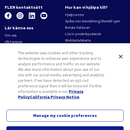
FLER kontaktsätt
Hur kan vi hjälpa till?
Hjälpcenter
Spåra min beställning/Beställ igen
Lär känna oss
Betala fakturan
Lös in posterbjudande
Om oss
Webbplatskarta
Vårt ansvar
Kontakta oss
Sekretess- och cookiepolicy
This website uses cookies and other tracking
Villkor
technologies to enhance user experience and to
Försäljningsvillkor
analyze performance and traffic on our website.
Karriärer på Pens.com
We also share information about your use of our
site with our social media, advertising and analytics
Erbjudanden och resurser
partners. If we have detected an opt-out
Profilprodukter
preference signal then it will be honored. Further
Kampanjkoder och kuponger
information is available in our
Privacy
Policy
California Privacy Notice
Konstverk tips
Manage my cookie preferences