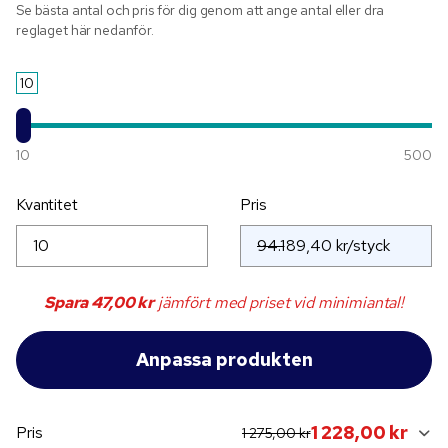
Se bästa antal och pris för dig genom att ange antal eller dra
reglaget här nedanför.
10
10
500
Kvantitet
Pris
94.1
Spara
47,00 kr
jämfört med priset vid minimiantal!
original price:
current sale price:
1 228,00 kr
Pris
1 275,00 kr