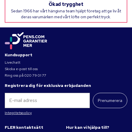
Ökad trygghet
Sedan 1966 har vårt hängivna team hjälpt företag att ge liv åt
deras varumärken med vårt löfte om perfekt tryck.
Kundsupport
Livechatt
Skicka e-post till oss
Ring oss på
020 79 01 77
Registrera dig för exklusiva erbjudanden
Prenumerera
Integritetspolicy
FLER kontaktsätt
Hur kan vi hjälpa till?