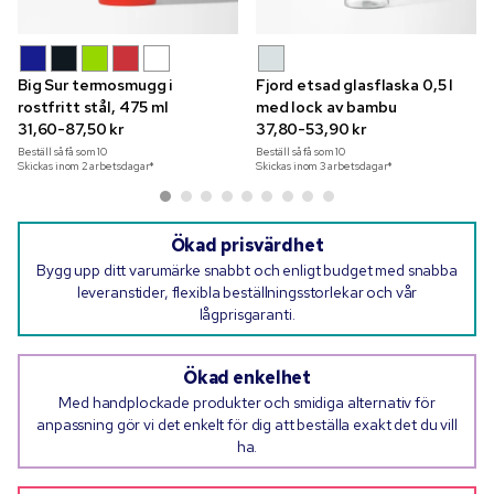
Big Sur termosmugg i
Fjord etsad glasflaska 0,5 l
rostfritt stål, 475 ml
med lock av bambu
31,60-87,50 kr
37,80-53,90 kr
Beställ så få som
10
Beställ så få som
10
Skickas inom 2 arbetsdagar*
Skickas inom 3 arbetsdagar*
Ökad prisvärdhet
Bygg upp ditt varumärke snabbt och enligt budget med snabba
leveranstider, flexibla beställningsstorlekar och vår
lågprisgaranti.
Ökad enkelhet
Med handplockade produkter och smidiga alternativ för
anpassning gör vi det enkelt för dig att beställa exakt det du vill
ha.