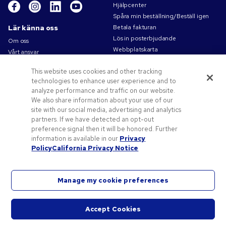
Hjälpcenter
Spåra min beställning/Beställ igen
Lär känna oss
Betala fakturan
Lös in posterbjudande
Om oss
Webbplatskarta
Vårt ansvar
Kontakta oss
Sekretess- och cookiepolicy
This website uses cookies and other tracking
Villkor
technologies to enhance user experience and to
Försäljningsvillkor
analyze performance and traffic on our website.
Karriärer på Pens.com
We also share information about your use of our
site with our social media, advertising and analytics
Erbjudanden och resurser
partners. If we have detected an opt-out
Profilprodukter
preference signal then it will be honored. Further
Kampanjkoder och kuponger
information is available in our
Privacy
Policy
California Privacy Notice
Konstverk tips
Manage my cookie preferences
Accept Cookies
©
2026
National Pen Company. Med ensamrätt. Pens.com och dess logotyp är varumärken
Starta
som tillhör National Pen Company. Alla andra varumärken tillhör respektive ägare.
chatt