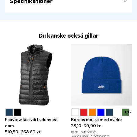
Specifikationer
Du kanske också gillar
+3
Fairview lättvikts dunväst
Boreas mössa med märke
dam
28,10-39,90 kr
510,50-668,60 kr
Beställ så få som
25
Skickas inom 2 arbetsdagar*