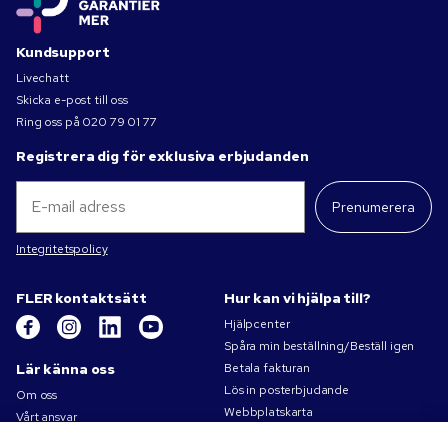
Kundsupport
Livechatt
Skicka e-post till oss
Ring oss på
020 79 01 77
Registrera dig för exklusiva erbjudanden
Prenumerera
Integritetspolicy
FLER kontaktsätt
Hur kan vi hjälpa till?
Hjälpcenter
Spåra min beställning/Beställ igen
Lär känna oss
Betala fakturan
Lös in posterbjudande
Om oss
Webbplatskarta
Vårt ansvar
Kontakta oss
Sekretess- och cookiepolicy