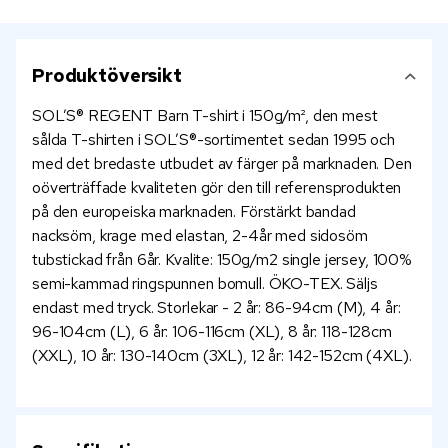
Produktöversikt
SOL’S® REGENT Barn T-shirt i 150g/m², den mest
sålda T-shirten i SOL’S®-sortimentet sedan 1995 och
med det bredaste utbudet av färger på marknaden. Den
oöverträffade kvaliteten gör den till referensprodukten
på den europeiska marknaden. Förstärkt bandad
nacksöm, krage med elastan, 2-4år med sidosöm
tubstickad från 6år. Kvalite: 150g/m2 single jersey, 100%
semi-kammad ringspunnen bomull. ÖKO-TEX. Säljs
endast med tryck. Storlekar - 2 år: 86-94cm (M), 4 år:
96-104cm (L), 6 år: 106-116cm (XL), 8 år: 118-128cm
(XXL), 10 år: 130-140cm (3XL), 12 år: 142-152cm (4XL).