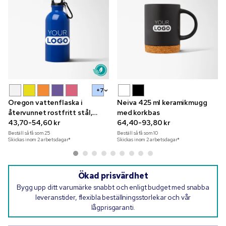
+7
Oregon vattenflaska i
Neiva 425 ml keramikmugg
återvunnet rostfritt stål,
med korkbas
400 ml
43,70-54,60 kr
64,40-93,80 kr
Beställ så få som
25
Beställ så få som
10
Skickas inom 2 arbetsdagar*
Skickas inom 2 arbetsdagar*
Ökad prisvärdhet
Bygg upp ditt varumärke snabbt och enligt budget med snabba
leveranstider, flexibla beställningsstorlekar och vår
lågprisgaranti.