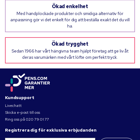
Ökad enkelhet
Med handplockade produkter och smidiga alternativ för
anpassning gör vi det enkelt för dig att beställa exakt det du vill
ha.
Ökad trygghet
Sedan 1966 har vårt hängivna team hjälpt företag att ge liv åt
deras varumärken med vårt löfte om perfekt tryck.
Kundsupport
Livechatt
Skicka e-post till oss
Ring oss på
020 79 01 77
Registrera dig för exklusiva erbjudanden