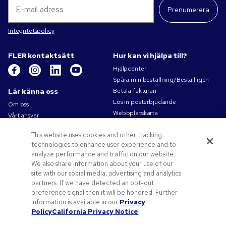
Prenumerera
Integritetspolicy
FLER kontaktsätt
Hur kan vi hjälpa till?
Hjälpcenter
Spåra min beställning/Beställ igen
Lär känna oss
Betala fakturan
Lös in posterbjudande
Om oss
Webbplatskarta
Vårt ansvar
Kontakta oss
Sekretess- och cookiepolicy
This website uses cookies and other tracking
Villkor
technologies to enhance user experience and to
Försäljningsvillkor
analyze performance and traffic on our website.
Karriärer på Pens.com
We also share information about your use of our
site with our social media, advertising and analytics
Erbjudanden och resurser
partners. If we have detected an opt-out
Profilprodukter
preference signal then it will be honored. Further
Kampanjkoder och kuponger
information is available in our
Privacy
Policy
California Privacy Notice
Konstverk tips