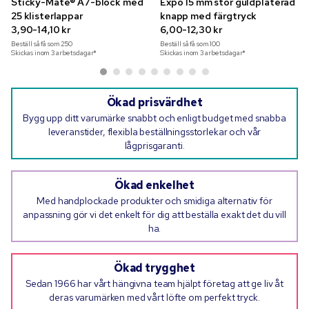
Sticky-Mate® A7-block med
Expo 15 mm stor guldpläterad
25 klisterlappar
knapp med färgtryck
3,90-14,10 kr
6,00-12,30 kr
Beställ så få som
250
Beställ så få som
100
Skickas inom 3 arbetsdagar*
Skickas inom 3 arbetsdagar*
Ökad prisvärdhet
Bygg upp ditt varumärke snabbt och enligt budget med snabba
leveranstider, flexibla beställningsstorlekar och vår
lågprisgaranti.
Ökad enkelhet
Med handplockade produkter och smidiga alternativ för
anpassning gör vi det enkelt för dig att beställa exakt det du vill
ha.
Ökad trygghet
Sedan 1966 har vårt hängivna team hjälpt företag att ge liv åt
deras varumärken med vårt löfte om perfekt tryck.