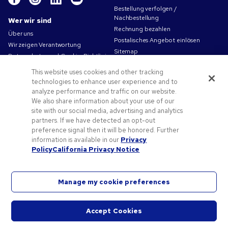
Bestellung verfolgen /
Nachbestellung
Wer wir sind
Rechnung bezahlen
Über uns
Postalisches Angebot einlösen
Wir zeigen Verantwortung
Sitemap
Datenschutz- und Cookie-Richtlinien
Kontakt
Nutzungsbedingungen
This website uses cookies and other tracking
Verkaufsbedingungen
technologies to enhance user experience and to
Karriere bei Pens.com
analyze performance and traffic on our website.
We also share information about your use of our
Angebote und Ressourcen
site with our social media, advertising and analytics
partners. If we have detected an opt-out
Werbeartikel
preference signal then it will be honored. Further
Angebotscodes und Gutscheine
information is available in our
Privacy
Druckvorlagen-Tipps
Policy
California Privacy Notice
Manage my cookie preferences
©
2026
National Pen Company. Alle Rechte vorbehalten. Pens.com und das entsprechende
Accept Cookies
Logo sind Markenzeichen der National Pen Company. Alle anderen Marken sind Eigentum
Chat
ihrer jeweiligen Rechteinhaber.
starte