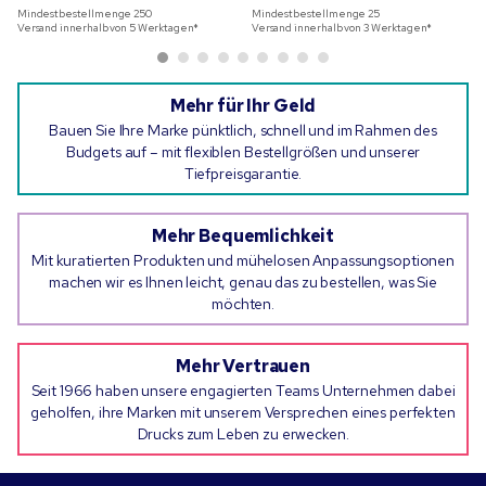
Mindestbestellmenge
250
Mindestbestellmenge
25
Versand innerhalb von 5 Werktagen*
Versand innerhalb von 3 Werktagen*
Mehr für Ihr Geld
Bauen Sie Ihre Marke pünktlich, schnell und im Rahmen des
Budgets auf – mit flexiblen Bestellgrößen und unserer
Tiefpreisgarantie.
Mehr Bequemlichkeit
Mit kuratierten Produkten und mühelosen Anpassungsoptionen
machen wir es Ihnen leicht, genau das zu bestellen, was Sie
möchten.
Mehr Vertrauen
Seit 1966 haben unsere engagierten Teams Unternehmen dabei
geholfen, ihre Marken mit unserem Versprechen eines perfekten
Drucks zum Leben zu erwecken.