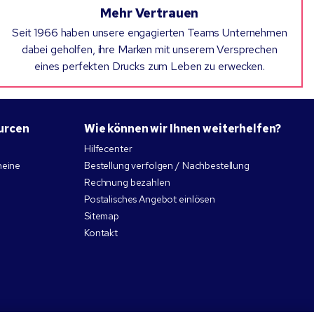
Mehr Vertrauen
Seit 1966 haben unsere engagierten Teams Unternehmen
dabei geholfen, ihre Marken mit unserem Versprechen
eines perfekten Drucks zum Leben zu erwecken.
urcen
Wie können wir Ihnen weiterhelfen?
Hilfecenter
heine
Bestellung verfolgen / Nachbestellung
Rechnung bezahlen
Postalisches Angebot einlösen
Sitemap
Kontakt