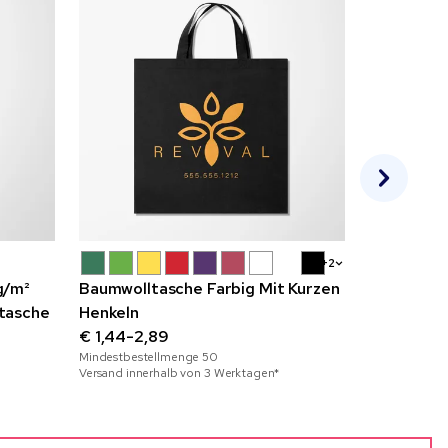
+2
g/m²
Baumwolltasche Farbig Mit Kurzen
Cottonel 
tasche
Henkeln
Baumwolle
€ 1,44-2,89
g/m²
€ 2,09-3,
Mindestbestellmenge
50
Mindestbeste
Versand innerhalb von 3 Werktagen*
Versand inner