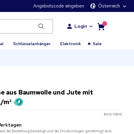
Angebotscode eingeben
Österreich
Login
al
Schlüsselanhänger
Elektronik
Sale
 aus Baumwolle und Jute mit
g/m²
BAG-15814
erktagen
ald die Bestellung bestätigt und die Druckvorlagen genehmigt sind.