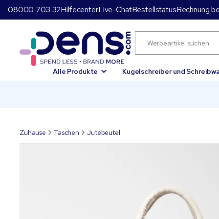
08000 703 32
Hilfecenter
Live-Chat
Bestellstatus
Rechnung be
Alle Produkte
Kugelschreiber und Schreibw
Zuhause
Taschen
Jutebeutel