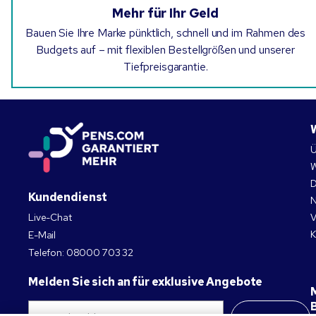
Mehr für Ihr Geld
Bauen Sie Ihre Marke pünktlich, schnell und im Rahmen des
Budgets auf – mit flexiblen Bestellgrößen und unserer
Tiefpreisgarantie.
Ü
W
D
Kundendienst
N
Live-Chat
V
K
E-Mail
Telefon:
08000 703 32
Melden Sie sich an für exklusive Angebote