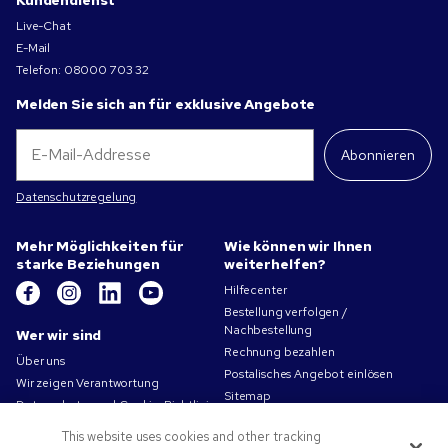
Kundendienst
Live-Chat
E-Mail
Telefon:
08000 703 32
Melden Sie sich an für exklusive Angebote
Abonnieren
Datenschutzregelung
Mehr Möglichkeiten für
Wie können wir Ihnen
starke Beziehungen
weiterhelfen?
Hilfecenter
Bestellung verfolgen /
Nachbestellung
Wer wir sind
Rechnung bezahlen
Über uns
Postalisches Angebot einlösen
Wir zeigen Verantwortung
Sitemap
Datenschutz- und Cookie-Richtlinien
Kontakt
Nutzungsbedingungen
This website uses cookies and other tracking