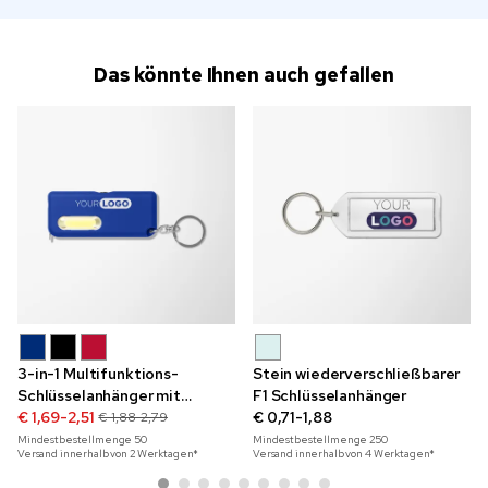
Das könnte Ihnen auch gefallen
3-in-1 Multifunktions-
Stein wiederverschließbarer
Schlüsselanhänger mit
F1 Schlüsselanhänger
Taschenlampe
€ 1,69-2,51
€ 0,71-1,88
€ 1,88-2,79
Mindestbestellmenge
50
Mindestbestellmenge
250
Versand innerhalb von 2 Werktagen*
Versand innerhalb von 4 Werktagen*