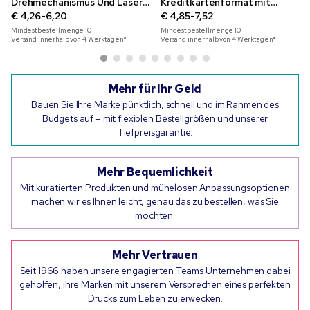
Drehmechanismus Und Laser-
Kreditkartenformat mit
Gravur-16GB
€ 4,26-6,20
Vollfarbdruck, 8 GB
€ 4,85-7,52
Mindestbestellmenge
10
Mindestbestellmenge
10
Versand innerhalb von 4 Werktagen*
Versand innerhalb von 4 Werktagen*
Mehr für Ihr Geld
Bauen Sie Ihre Marke pünktlich, schnell und im Rahmen des
Budgets auf – mit flexiblen Bestellgrößen und unserer
Tiefpreisgarantie.
Mehr Bequemlichkeit
Mit kuratierten Produkten und mühelosen Anpassungsoptionen
machen wir es Ihnen leicht, genau das zu bestellen, was Sie
möchten.
Mehr Vertrauen
Seit 1966 haben unsere engagierten Teams Unternehmen dabei
geholfen, ihre Marken mit unserem Versprechen eines perfekten
Drucks zum Leben zu erwecken.