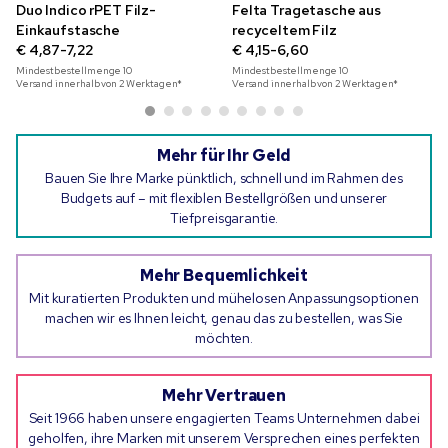
Duo Indico rPET Filz-
Felta Tragetasche aus
Einkaufstasche
recyceltem Filz
€ 4,87-7,22
€ 4,15-6,60
Mindestbestellmenge
10
Mindestbestellmenge
10
Versand innerhalb von 2 Werktagen*
Versand innerhalb von 2 Werktagen*
Mehr für Ihr Geld
Bauen Sie Ihre Marke pünktlich, schnell und im Rahmen des
Budgets auf – mit flexiblen Bestellgrößen und unserer
Tiefpreisgarantie.
Mehr Bequemlichkeit
Mit kuratierten Produkten und mühelosen Anpassungsoptionen
machen wir es Ihnen leicht, genau das zu bestellen, was Sie
möchten.
Mehr Vertrauen
Seit 1966 haben unsere engagierten Teams Unternehmen dabei
geholfen, ihre Marken mit unserem Versprechen eines perfekten