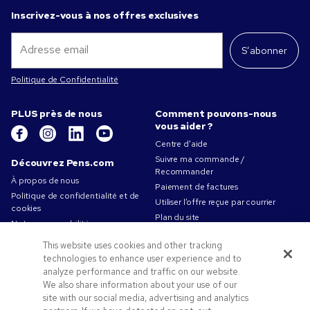
Inscrivez-vous à nos offres exclusives
S’abonner
Politique de Confidentialité
PLUS près de nous
Comment pouvons-nous
vous aider ?
Centre d’aide
Suivre ma commande /
Découvrez Pens.com
Recommander
À propos de nous
Paiement de factures
Politique de confidentialité et de
Utiliser l’offre reçue par courrier
cookies
Plan du site
Notre responsabilité
Contactez-nous
Conditions d'utilisation
This website uses cookies and other tracking
Conditions générales de vente
technologies to enhance user experience and to
Travailler chez Pens.com
analyze performance and traffic on our website.
We also share information about your use of our
Offres et ressources
site with our social media, advertising and analytics