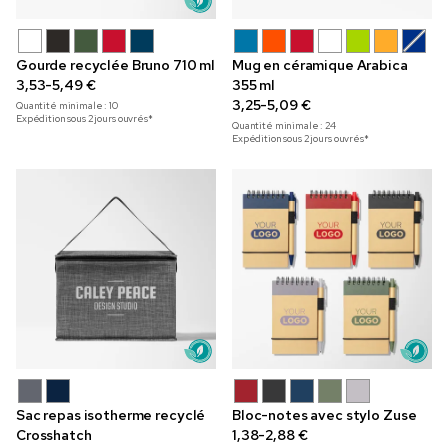
Gourde recyclée Bruno 710 ml
Mug en céramique Arabica
3,53-5,49 €
355 ml
3,25-5,09 €
Quantité minimale :
10
Expédition sous 2 jours ouvrés*
Quantité minimale :
24
Expédition sous 2 jours ouvrés*
Sac repas isotherme recyclé
Bloc-notes avec stylo Zuse
Crosshatch
1,38-2,88 €