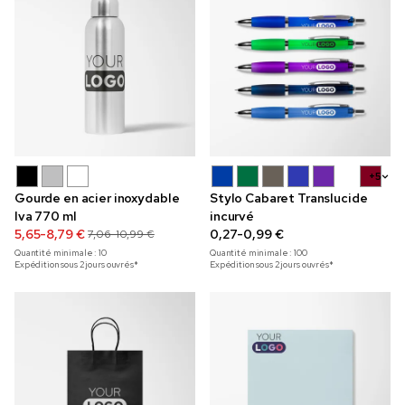
+5
Gourde en acier inoxydable
Stylo Cabaret Translucide
Iva 770 ml
incurvé
5,65-8,79 €
0,27-0,99 €
7,06-10,99 €
Quantité minimale :
10
Quantité minimale :
100
Expédition sous 2 jours ouvrés*
Expédition sous 2 jours ouvrés*