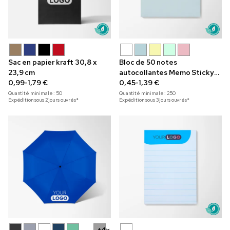
Sac en papier kraft 30,8 x
Bloc de 50 notes
23,9 cm
autocollantes Memo Sticky-
0,99-1,79 €
Mate®
0,45-1,39 €
Quantité minimale :
50
Quantité minimale :
250
Expédition sous 2 jours ouvrés*
Expédition sous 3 jours ouvrés*
+4