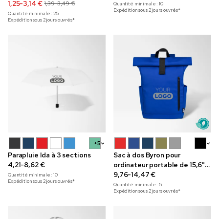
1,25-3,14 €
1,39-3,49 €
Quantité minimale :
10
Expédition sous 2 jours ouvrés*
Quantité minimale :
25
Expédition sous 2 jours ouvrés*
+5
+5
Parapluie Ida à 3 sections
Sac à dos Byron pour
4,21-8,62 €
ordinateur portable de 15,6"
en matériau recyclé
9,76-14,47 €
Quantité minimale :
10
Expédition sous 2 jours ouvrés*
Quantité minimale :
5
Expédition sous 2 jours ouvrés*