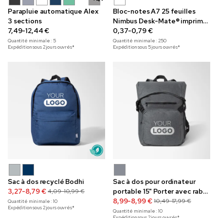
Parapluie automatique Alex
Bloc-notes A7 25 feuilles
3 sections
Nimbus Desk-Mate® imprimé
7,49-12,44 €
en couleur
0,37-0,79 €
Quantité minimale :
5
Quantité minimale :
250
Expédition sous 2 jours ouvrés*
Expédition sous 5 jours ouvrés*
Sac à dos recyclé Bodhi
Sac à dos pour ordinateur
3,27-8,79 €
portable 15" Porter avec rabat
4,09-10,99 €
enroulable
8,99-8,99 €
10,49-17,99 €
Quantité minimale :
10
Expédition sous 2 jours ouvrés*
Quantité minimale :
10
Expédition sous 2 jours ouvrés*