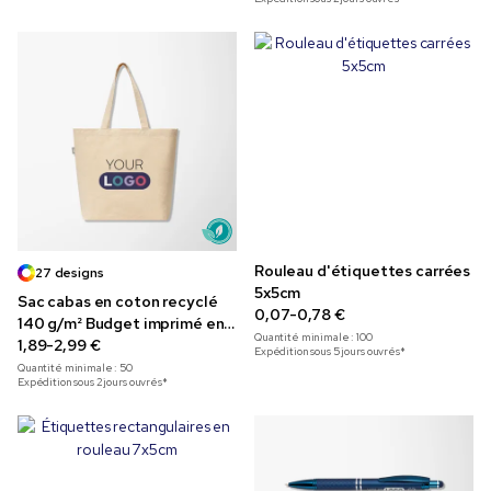
Rouleau d'étiquettes carrées
27 designs
5x5cm
Sac cabas en coton recyclé
0,07-0,78 €
140 g/m² Budget imprimé en
Quantité minimale :
100
couleur
1,89-2,99 €
Expédition sous 5 jours ouvrés*
Quantité minimale :
50
Expédition sous 2 jours ouvrés*