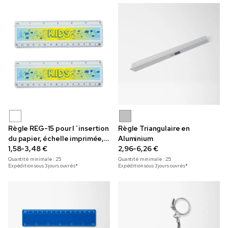
Règle REG-15 pour l´insertion
Règle Triangulaire en
du papier, échelle imprimée,
Aluminium
15cm
1,58-3,48 €
2,96-6,26 €
Quantité minimale :
25
Quantité minimale :
25
Expédition sous 3 jours ouvrés*
Expédition sous 3 jours ouvrés*