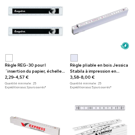
Règle REG-30 pour l
Règle pliable en bois Jessica
´insertion du papier, échelle
Stabila à impression en
imprimée, 30cm
2,29-4,57 €
couleur
3,58-8,00 €
Quantité minimale :
25
Quantité minimale :
25
Expédition sous 3 jours ouvrés*
Expédition sous 5 jours ouvrés*