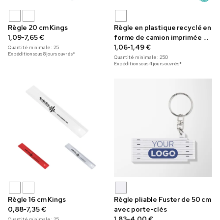
Règle 20 cm Kings
Règle en plastique recyclé en
1,09-7,65 €
forme de camion imprimée en
couleur
1,06-1,49 €
Quantité minimale :
25
Expédition sous 8 jours ouvrés*
Quantité minimale :
250
Expédition sous 4 jours ouvrés*
Règle 16 cm Kings
Règle pliable Fuster de 50 cm
0,88-7,35 €
avec porte-clés
1,83-4,00 €
Quantité minimale :
25