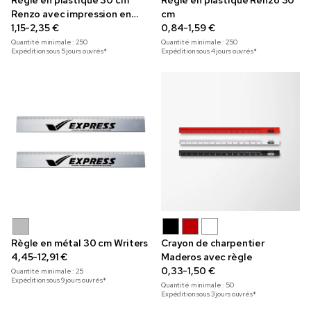
Règle en plastique 30 cm
Règle en plastique Renzo 30
Renzo avec impression en
cm
couleur
1,15-2,35 €
0,84-1,59 €
Quantité minimale :
250
Quantité minimale :
250
Expédition sous 5 jours ouvrés*
Expédition sous 4 jours ouvrés*
Règle en métal 30 cm Writers
Crayon de charpentier
4,45-12,91 €
Maderos avec règle
0,33-1,50 €
Quantité minimale :
25
Expédition sous 9 jours ouvrés*
Quantité minimale :
50
Expédition sous 3 jours ouvrés*