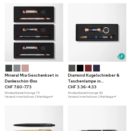
Mineral Mia Geschenkset in
Diamond Kugelschreiber &
Dankeschön-Box
Taschenlampe in
CHF 7.60-7.73
Geschenkbox mit
CHF 3.36-4.33
Schneeflocken
Mindestbestellmenge
75
Mindestbestellmenge
50
Versand innerhalb von 2 Werktagen*
Versand innerhalb von 2 Werktagen*