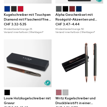
Kugelschreiber mit Touchpen
Alpha Geschenkset mit
Diamond mit Flaschenöffner
Roségold-Akzenten und
und Gravur im Geschenkset
CHF 3.32-5.35
Rautenmuster-Box
CHF 3.47-4.44
Mindestbestellmenge
25
Mindestbestellmenge
50
Versand innerhalb von 2 Werktagen*
Versand innerhalb von 2 Werktagen*
Loure Holzkugelschreiber mit
Writz Kugelschreiber und
Gravur
Druckbleistift in einer