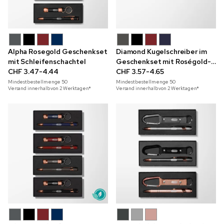
Alpha Rosegold Geschenkset
Diamond Kugelschreiber im
mit Schleifenschachtel
Geschenkset mit Roségold-
CHF 3.47-4.44
Akzenten und Fensterbox
CHF 3.57-4.65
Mindestbestellmenge
50
Mindestbestellmenge
50
Versand innerhalb von 2 Werktagen*
Versand innerhalb von 2 Werktagen*