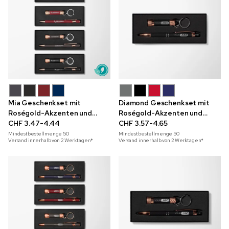
Mia Geschenkset mit
Diamond Geschenkset mit
Roségold-Akzenten und
Roségold-Akzenten und
Dankeschön-Schachtel
CHF 3.47-4.44
Dankeschön-Box
CHF 3.57-4.65
Mindestbestellmenge
50
Mindestbestellmenge
50
Versand innerhalb von 2 Werktagen*
Versand innerhalb von 2 Werktagen*