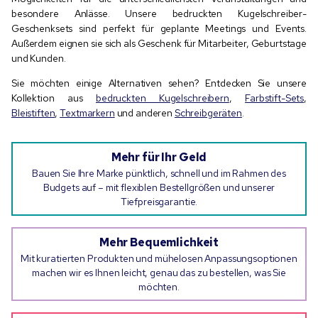
besondere Anlässe. Unsere bedruckten Kugelschreiber-
Geschenksets sind perfekt für geplante Meetings und Events.
Außerdem eignen sie sich als Geschenk für Mitarbeiter, Geburtstage
und Kunden.
Sie möchten einige Alternativen sehen? Entdecken Sie unsere
Kollektion aus
bedruckten Kugelschreibern
,
Farbstift-Sets
,
Bleistiften
,
Textmarkern
und anderen
Schreibgeräten
.
Mehr für Ihr Geld
Bauen Sie Ihre Marke pünktlich, schnell und im Rahmen des
Budgets auf – mit flexiblen Bestellgrößen und unserer
Tiefpreisgarantie.
Mehr Bequemlichkeit
Mit kuratierten Produkten und mühelosen Anpassungsoptionen
machen wir es Ihnen leicht, genau das zu bestellen, was Sie
möchten.