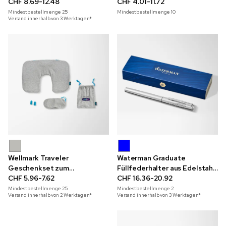
CHF 8.69-12.48
Geschenkschachtel
CHF 4.01-11.72
Mindestbestellmenge
25
Mindestbestellmenge
10
Versand innerhalb von 3 Werktagen*
Wellmark Traveler
Waterman Graduate
Geschenkset zum
Füllfederhalter aus Edelstahl
Entspannen mit Vollfarbdruck
CHF 5.96-7.62
mit Gravur
CHF 16.36-20.92
Mindestbestellmenge
25
Mindestbestellmenge
2
Versand innerhalb von 2 Werktagen*
Versand innerhalb von 3 Werktagen*