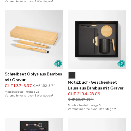
Versand innerhalb von 2 Werktagen*
Schreibset Oblys aus Bambus
mit Gravur
Notizbuch-Geschenkset
CHF 1.37-3.37
CHF 1.52-3.74
Laura aus Bambus mit Gravur,
Mindestbestellmenge
25
A5
CHF 21.34-28.09
Versand innerhalb von 3 Werktagen*
CHF 26.67-35.11
Mindestbestellmenge
5
Versand innerhalb von 3 Werktagen*