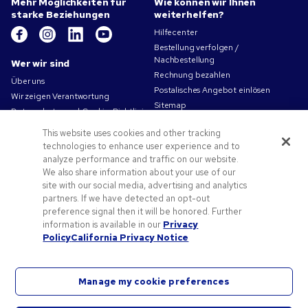
Mehr Möglichkeiten für
Wie können wir Ihnen
starke Beziehungen
weiterhelfen?
Hilfecenter
Bestellung verfolgen /
Nachbestellung
Wer wir sind
Rechnung bezahlen
Über uns
Postalisches Angebot einlösen
Wir zeigen Verantwortung
Sitemap
Datenschutz- und Cookie-Richtlinien
Kontakt
Nutzungsbedingungen
This website uses cookies and other tracking
Verkaufsbedingungen
technologies to enhance user experience and to
Karriere bei Pens.com
analyze performance and traffic on our website.
We also share information about your use of our
Angebote und Ressourcen
site with our social media, advertising and analytics
Werbeartikel
partners. If we have detected an opt-out
preference signal then it will be honored. Further
Angebotscodes und Gutscheine
information is available in our
Privacy
Druckvorlagen-Tipps
Policy
California Privacy Notice
Manage my cookie preferences