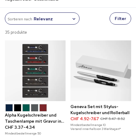
Filter
Sortieren nach
35 produkte
Geneva Set mit Stylus-
Kugelschreiber und Rollerball
Alpha Kugelschreiber und
CHF 4.92-7.67
CHF 5.47-8.52
Taschenlampe mit Gravur in
Mindestbestellmenge
10
Geschenkbox mit
CHF 3.37-4.34
Versand innerhalb von 3 Werktagen*
Sichtfenster
Mindestbestellmenge
50