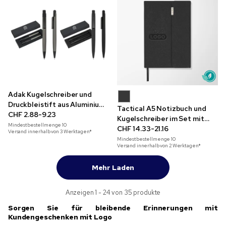
Adak Kugelschreiber und
Druckbleistift aus Aluminium
Tactical A5 Notizbuch und
in Geschenkschachtel
CHF 2.88-9.23
Kugelschreiber im Set mit
Mindestbestellmenge
10
Tiefprägung
CHF 14.33-21.16
Versand innerhalb von 3 Werktagen*
Mindestbestellmenge
10
Versand innerhalb von 2 Werktagen*
Mehr Laden
Anzeigen 1 - 24 von 35 produkte
Sorgen Sie für bleibende Erinnerungen mit
Kundengeschenken mit Logo