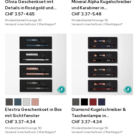
Olivia Geschenkset mit
Mineral Alpha Kugelschreiber
Details in Roségold und
und Karabiner in
Gravur
CHF 3.57-4.65
Geschenkbox mit
CHF 3.37-5.48
Sichtfenster
Mindestbestellmenge
50
Mindestbestellmenge
50
Versand innerhalb von 2 Werktagen*
Versand innerhalb von 2 Werktagen*
Electra Geschenkset in Box
Diamond Kugelschreiber &
mit Sichtfenster
Taschenlampe in
CHF 3.37-4.34
Geschenkbox mit Schleife
CHF 3.37-4.34
Mindestbestellmenge
50
Mindestbestellmenge
50
Versand innerhalb von 2 Werktagen*
Versand innerhalb von 2 Werktagen*