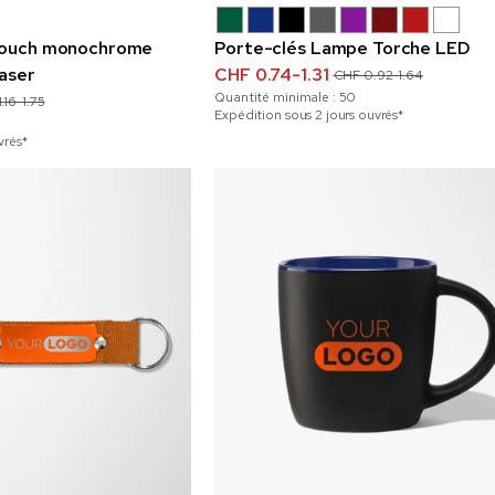
 touch monochrome
Porte-clés Lampe Torche LED
aser
CHF 0.74-1.31
CHF 0.92-1.64
Quantité minimale :
50
.16-1.75
Expédition sous 2 jours ouvrés*
vrés*