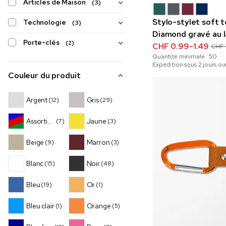
Articles de Maison
(3)
Stylo-stylet soft
Technologie
(3)
Diamond gravé au l
Porte-clés
(2)
CHF 0.99-1.49
CHF 1
Quantité minimale :
50
Expédition sous 2 jours ou
Couleur du produit
Argent
Gris
(12)
(29)
Assortiment
Jaune
(7)
(3)
Beige
Marron
(9)
(3)
Blanc
Noir
(15)
(48)
Bleu
Or
(19)
(1)
Bleu clair
Orange
(1)
(5)