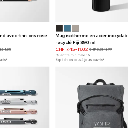
nd avec finitions rose
Mug isotherme en acier inoxydab
recyclé Fiji 890 ml
CHF 7.45-11.02
32-1.95
CHF 9.31-13.77
Quantité minimale :
6
vrés*
Expédition sous 2 jours ouvrés*