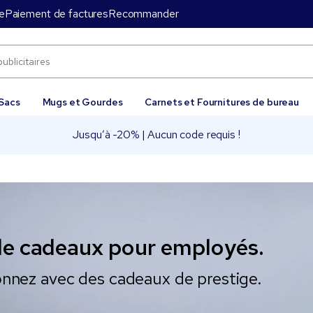
e
Paiement de factures
Recommander
Sacs
Mugs et Gourdes
Carnets et Fournitures de bureau
Jusqu’à -20% | Aucun code requis !
de cadeaux pour employés.
onnez avec des cadeaux de prestige.