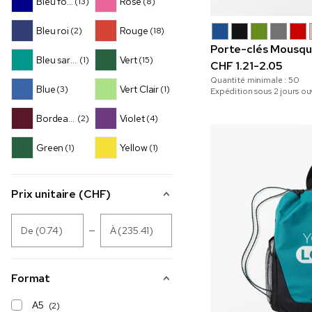
Bleu foncé
Rose
(13)
(8)
Bleu roi
Rouge
(2)
(18)
Porte-clés Mousqu
Bleu sarcelle
Vert
(1)
(15)
CHF 1.21-2.05
Quantité minimale :
50
Blue
Vert Clair
(3)
(1)
Expédition sous 2 jours ou
Bordeaux
Violet
(2)
(4)
Green
Yellow
(1)
(1)
Prix unitaire (CHF)
De (0.74)
À (235.41)
Format
A5
(2)