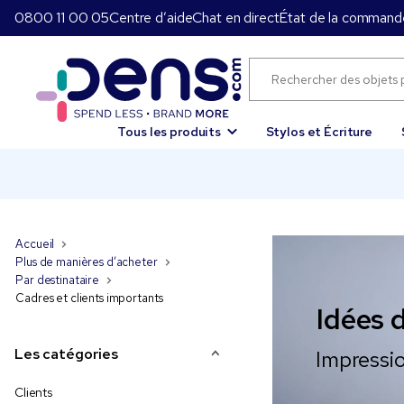
0800 11 00 05
Centre d’aide
Chat en direct
État de la command
Tous les produits
Stylos et Écriture
Accueil
Plus de manières d’acheter
Par destinataire
Cadres et clients importants
Idées 
Les catégories
Impressi
Clients