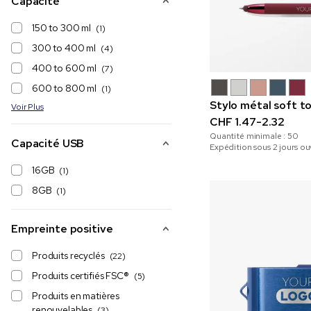
Capacité
150 to 300 ml
(1)
300 to 400 ml
(4)
400 to 600 ml
(7)
600 to 800 ml
(1)
Stylo métal soft t
Voir Plus
CHF 1.47-2.32
Quantité minimale :
50
Capacité USB
Expédition sous 2 jours ou
16GB
(1)
8GB
(1)
Empreinte positive
Produits recyclés
(22)
Produits certifiés FSC®
(5)
Produits en matières
renouvelables
(3)