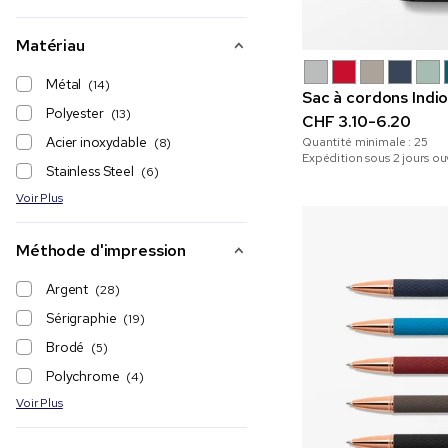
Matériau
Métal
(14)
Sac à cordons Indi
Polyester
(13)
CHF 3.10-6.20
Acier inoxydable
Quantité minimale :
25
(8)
Expédition sous 2 jours ou
Stainless Steel
(6)
Voir Plus
Méthode d'impression
Argent
(28)
Sérigraphie
(19)
Brodé
(5)
Polychrome
(4)
Voir Plus