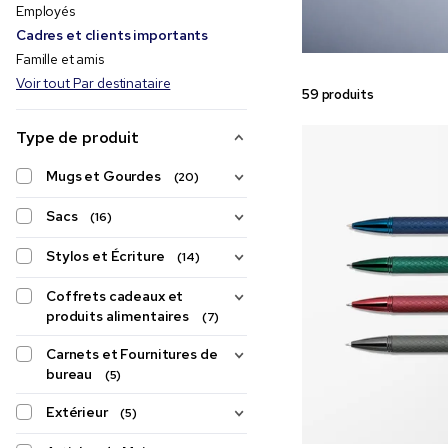
Employés
Cadres et clients importants
Famille et amis
Voir tout Par destinataire
59 produits
Type de produit
Mugs et Gourdes
(20)
Sacs
(16)
Stylos et Écriture
(14)
Coffrets cadeaux et
produits alimentaires
(7)
Carnets et Fournitures de
bureau
(5)
Extérieur
(5)