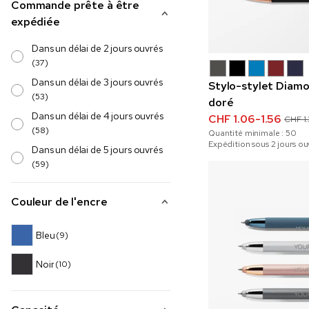
Commande prête à être
expédiée
Dans un délai de 2 jours ouvrés
(37)
Dans un délai de 3 jours ouvrés
Stylo-stylet Diamo
(53)
doré
Dans un délai de 4 jours ouvrés
CHF 1.06-1.56
CHF 1.
(58)
Quantité minimale :
50
Expédition sous 2 jours ou
Dans un délai de 5 jours ouvrés
(59)
Couleur de l'encre
Bleu
(9)
Noir
(10)