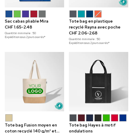
Sac cabas pliable Mira
Tote bag en plastique
CHF 1.65-2.48
recyclé Rayna avec poche
CHF 2.06-2.68
Quantité minimale :
50
Expédition sous 2 jours ouvrés*
Quantité minimale :
50
Expédition sous 2 jours ouvrés*
Tote bag Fusion moyen en
Tote bag Hayes à motif
coton recyclé 140 g/m² et
ondulations