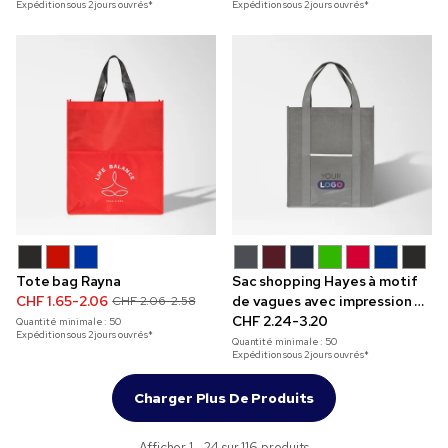
Expédition sous 2 jours ouvrés*
Expédition sous 2 jours ouvrés*
Tote bag Rayna
Sac shopping Hayes à motif
CHF 1.65-2.06
de vagues avec impression en
CHF 2.06-2.58
couleur
CHF 2.24-3.20
Quantité minimale :
50
Expédition sous 2 jours ouvrés*
Quantité minimale :
50
Expédition sous 2 jours ouvrés*
Charger Plus De Produits
Afficher 1 - 24 sur 116 produits