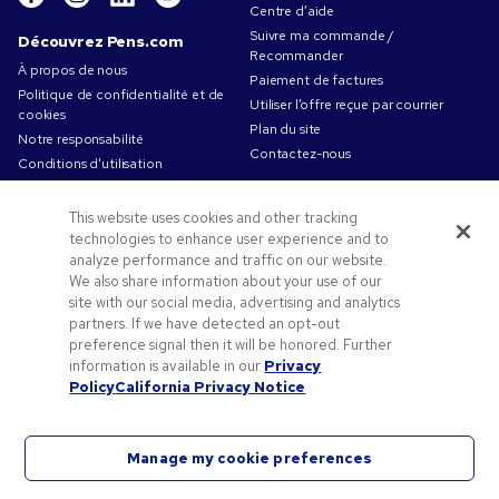
Centre d’aide
Suivre ma commande /
Découvrez Pens.com
Recommander
À propos de nous
Paiement de factures
Politique de confidentialité et de
Utiliser l’offre reçue par courrier
cookies
Plan du site
Notre responsabilité
Contactez-nous
Conditions d'utilisation
Conditions générales de vente
Travailler chez Pens.com
This website uses cookies and other tracking
technologies to enhance user experience and to
Offres et ressources
analyze performance and traffic on our website.
Objets publicitaires
We also share information about your use of our
site with our social media, advertising and analytics
Codes promo & coupons
partners. If we have detected an opt-out
Conseils de création
preference signal then it will be honored. Further
information is available in our
Privacy
Policy
California Privacy Notice
Manage my cookie preferences
©2026 National Pen Company. Tous droits réservés. Pens.com et
son logo sont des marques déposées de National Pen Company.