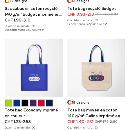
27 designs
13 designs
Sac cabas en coton recyclé
Tote bag recyclé Budget
140 g/m² Budget imprimé en
CHF 0.93-2.13
CHF 1.03-2.37
couleur
CHF 1.96-3.10
Quantité minimale :
50
Expédition sous 2 jours ouvrés*
Quantité minimale :
50
Expédition sous 2 jours ouvrés*
19 designs
Tote bag Economy imprimé
Tote bag moyen en coton
en couleur
140 g/m² Galina imprimé en
CHF 1.23-2.58
couleur
CHF 1.40-2.31
CHF 1.75-2.89
Quantité minimale :
50
Quantité minimale :
50