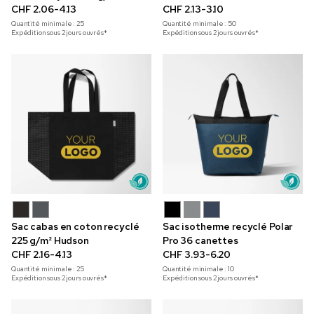
jute
CHF 2.06-4.13
CHF 2.13-3.10
Quantité minimale :
25
Quantité minimale :
50
Expédition sous 2 jours ouvrés*
Expédition sous 2 jours ouvrés*
Sac cabas en coton recyclé
Sac isotherme recyclé Polar
225 g/m² Hudson
Pro 36 canettes
CHF 2.16-4.13
CHF 3.93-6.20
Quantité minimale :
25
Quantité minimale :
10
Expédition sous 2 jours ouvrés*
Expédition sous 2 jours ouvrés*