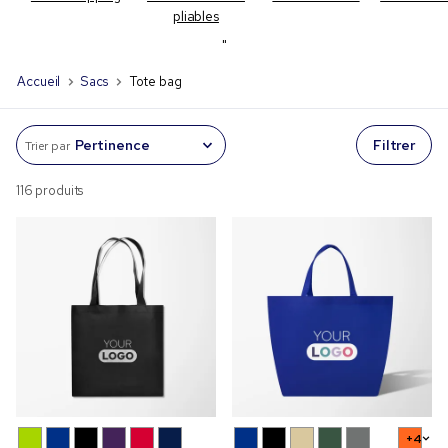
pliables
"
Accueil
Sacs
Tote bag
Filtrer
Trier par
116 produits
+4