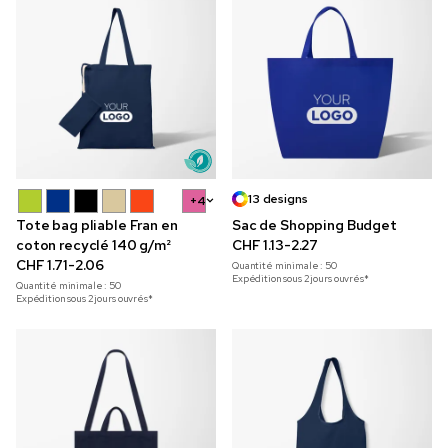
13 designs
+4
Tote bag pliable Fran en
Sac de Shopping Budget
coton recyclé 140 g/m²
CHF 1.13-2.27
CHF 1.71-2.06
Quantité minimale :
50
Expédition sous 2 jours ouvrés*
Quantité minimale :
50
Expédition sous 2 jours ouvrés*