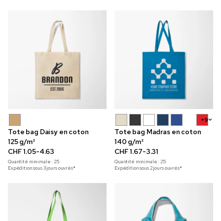
+9
Tote bag Daisy en coton
Tote bag Madras en coton
125 g/m²
140 g/m²
CHF 1.05-4.63
CHF 1.67-3.31
Quantité minimale :
25
Quantité minimale :
25
Expédition sous 3 jours ouvrés*
Expédition sous 2 jours ouvrés*