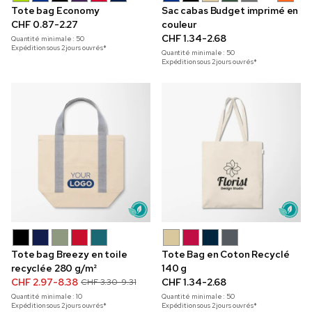
Tote bag Economy
Sac cabas Budget imprimé en
CHF 0.87-2.27
couleur
CHF 1.34-2.68
Quantité minimale :
50
Expédition sous 2 jours ouvrés*
Quantité minimale :
50
Expédition sous 2 jours ouvrés*
Tote bag Breezy en toile
Tote Bag en Coton Recyclé
recyclée 280 g/m²
140 g
CHF 2.97-8.38
CHF 1.34-2.68
CHF 3.30-9.31
Quantité minimale :
10
Quantité minimale :
50
Expédition sous 2 jours ouvrés*
Expédition sous 2 jours ouvrés*