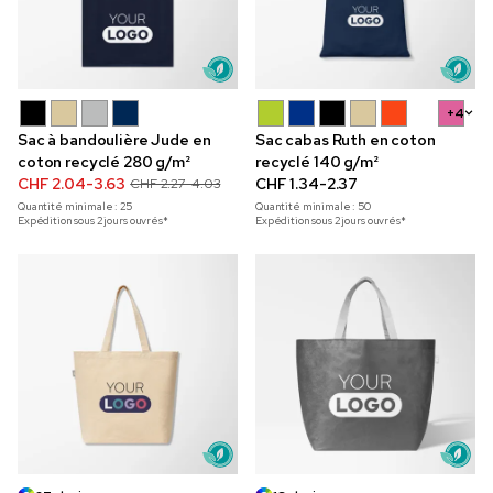
+4
Sac à bandoulière Jude en
Sac cabas Ruth en coton
coton recyclé 280 g/m²
recyclé 140 g/m²
CHF 2.04-3.63
CHF 1.34-2.37
CHF 2.27-4.03
Quantité minimale :
25
Quantité minimale :
50
Expédition sous 2 jours ouvrés*
Expédition sous 2 jours ouvrés*