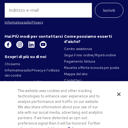
Iscriviti
Informativa sulla Privacy
Hai PIÙ modi per contattarci
Come possiamo esserti
d’aiuto?
Centro assistenza
Segui il mio ordine/Ripeti ordine
Scopri di più su di noi
Pagamento fattura
Chi siamo
Riscatta offerta ricevuta per posta
Informativa sulla Privacy e l'utilizzo
Mappa del sito
dei cookie
Contattaci
La nostra responsabilità
Termini d'uso
This website uses cookies and other tracking
Condizioni di vendita
technologies to enhance user experience and to
Lavorare in Pens.com
analyze performance and traffic on our website.
We also share information about your use of our
Offerte e risorse
site with our social media, advertising and analytics
partners. If we have detected an opt-out
Gadget personalizzati
preference signal then it will be honored. Further
Codici promozionali e coupon