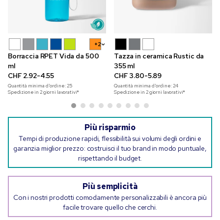
+2
Borraccia RPET Vida da 500
Tazza in ceramica Rustic da
ml
355 ml
CHF 2.92-4.55
CHF 3.80-5.89
Quantità minima d'ordine:
25
Quantità minima d'ordine:
24
Spedizione in 2 giorni lavorativi*
Spedizione in 2 giorni lavorativi*
Più risparmio
Tempi di produzione rapidi, flessibilità sui volumi degli ordini e
garanzia miglior prezzo: costruisci il tuo brand in modo puntuale,
rispettando il budget.
Più semplicità
Con i nostri prodotti comodamente personalizzabili è ancora più
facile trovare quello che cerchi.