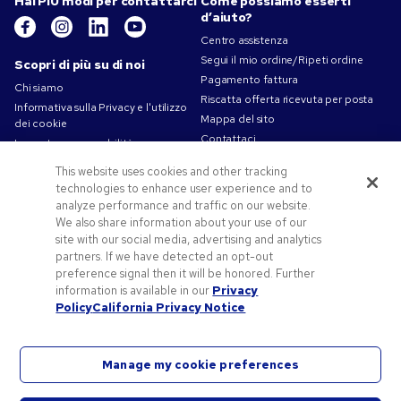
Hai PIÙ modi per contattarci
Come possiamo esserti
d’aiuto?
Centro assistenza
Segui il mio ordine/Ripeti ordine
Scopri di più su di noi
Pagamento fattura
Chi siamo
Riscatta offerta ricevuta per posta
Informativa sulla Privacy e l'utilizzo
Mappa del sito
dei cookie
Contattaci
La nostra responsabilità
Termini d'uso
This website uses cookies and other tracking
Condizioni di vendita
technologies to enhance user experience and to
Lavorare in Pens.com
analyze performance and traffic on our website.
We also share information about your use of our
Offerte e risorse
site with our social media, advertising and analytics
partners. If we have detected an opt-out
Gadget personalizzati
preference signal then it will be honored. Further
Codici promozionali e coupon
information is available in our
Privacy
Spunti Grafici Personalizzazione
Policy
California Privacy Notice
Manage my cookie preferences
©2026 National Pen Company. Tutti i diritti riservati. Pens.com e il suo logo sono marchi