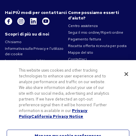
Hai PIÙ modi per contattarci
Come possiamo esserti
d’aiuto?
Centro assistenza
Segui il mio ordine/Ripeti ordine
Scopri di più su di noi
Pagamento fattura
Chi siamo
Riscatta offerta ricevuta per posta
Informativa sulla Privacy e l'utilizzo
Mappa del sito
dei cookie
Contattaci
La nostra responsabilità
Termini d'uso
This website uses cookies and other tracking
Condizioni di vendita
technologies to enhance user experience and to
Lavorare in Pens.com
analyze performance and traffic on our website.
We also share information about your use of our
Offerte e risorse
site with our social media, advertising and analytics
partners. If we have detected an opt-out
Gadget personalizzati
preference signal then it will be honored. Further
Codici promozionali e coupon
information is available in our
Privacy
Spunti Grafici Personalizzazione
Policy
California Privacy Notice
Manage my cookie preferences