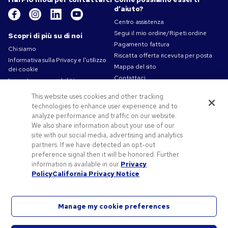
d’aiuto?
Centro assistenza
Segui il mio ordine/Ripeti ordine
Scopri di più su di noi
Pagamento fattura
Chi siamo
Riscatta offerta ricevuta per posta
Informativa sulla Privacy e l'utilizzo
Mappa del sito
dei cookie
Contattaci
La nostra responsabilità
Termini d'uso
This website uses cookies and other tracking
Condizioni di vendita
technologies to enhance user experience and to
Lavorare in Pens.com
analyze performance and traffic on our website.
We also share information about your use of our
Offerte e risorse
site with our social media, advertising and analytics
partners. If we have detected an opt-out
Gadget personalizzati
preference signal then it will be honored. Further
Codici promozionali e coupon
information is available in our
Privacy
Spunti Grafici Personalizzazione
Policy
California Privacy Notice
Manage my cookie preferences
©2026 National Pen Company. Tutti i diritti riservati. Pens.com e il suo logo sono marchi