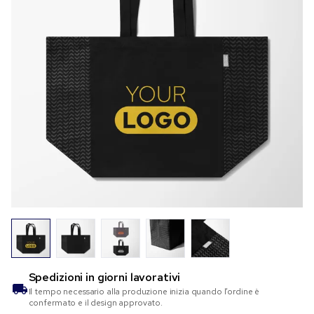
Spedizioni in
giorni lavorativi
Il tempo necessario alla produzione inizia quando l’ordine è
confermato e il design approvato.