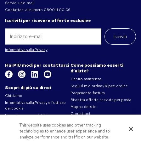
Scrivici un’e-mail
Contattaci al numero
0800 11 00 06
Iscriviti per ricevere offerte esclusive
Iscriviti
Informativa sulla Privacy
Hai PIÙ modi per contattarci
Come possiamo esserti
d’aiuto?
Centro assistenza
Segui il mio ordine/Ripeti ordine
Scopri di più su di noi
Pagamento fattura
Chi siamo
Riscatta offerta ricevuta per posta
Informativa sulla Privacy e l'utilizzo
Mappa del sito
dei cookie
Contattaci
La nostra responsabilità
Termini d'uso
This website uses cookies and other tracking
Condizioni di vendita
technologies to enhance user experience and to
Lavorare in Pens.com
analyze performance and traffic on our website.