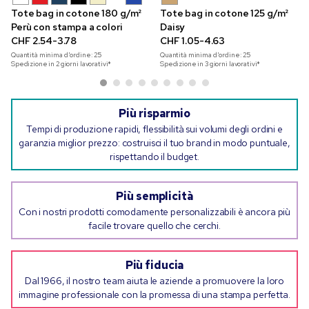
Tote bag in cotone 180 g/m²
Tote bag in cotone 125 g/m²
Perù con stampa a colori
Daisy
CHF 2.54-3.78
CHF 1.05-4.63
Quantità minima d'ordine:
25
Quantità minima d'ordine:
25
Spedizione in 2 giorni lavorativi*
Spedizione in 3 giorni lavorativi*
Più risparmio
Tempi di produzione rapidi, flessibilità sui volumi degli ordini e
garanzia miglior prezzo: costruisci il tuo brand in modo puntuale,
rispettando il budget.
Più semplicità
Con i nostri prodotti comodamente personalizzabili è ancora più
facile trovare quello che cerchi.
Più fiducia
Dal 1966, il nostro team aiuta le aziende a promuovere la loro
immagine professionale con la promessa di una stampa perfetta.