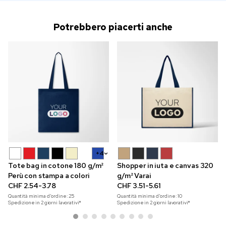
Potrebbero piacerti anche
+4
Tote bag in cotone 180 g/m²
Shopper in iuta e canvas 320
Perù con stampa a colori
g/m² Varai
CHF 2.54-3.78
CHF 3.51-5.61
Quantità minima d'ordine:
25
Quantità minima d'ordine:
10
Spedizione in 2 giorni lavorativi*
Spedizione in 2 giorni lavorativi*