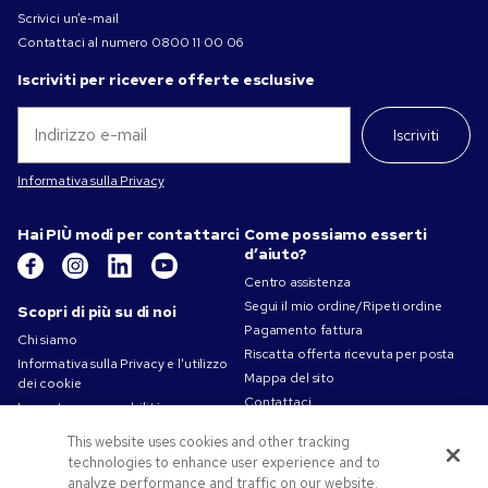
Scrivici un’e-mail
Contattaci al numero
0800 11 00 06
Iscriviti per ricevere offerte esclusive
Iscriviti
Informativa sulla Privacy
Hai PIÙ modi per contattarci
Come possiamo esserti
d’aiuto?
Centro assistenza
Segui il mio ordine/Ripeti ordine
Scopri di più su di noi
Pagamento fattura
Chi siamo
Riscatta offerta ricevuta per posta
Informativa sulla Privacy e l'utilizzo
Mappa del sito
dei cookie
Contattaci
La nostra responsabilità
Termini d'uso
This website uses cookies and other tracking
Condizioni di vendita
technologies to enhance user experience and to
Lavorare in Pens.com
analyze performance and traffic on our website.