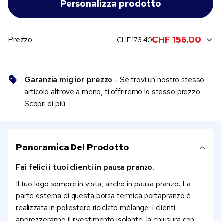
original price:
current sale price:
CHF 156.00
Prezzo
CHF 173.40
Garanzia miglior prezzo
- Se trovi un nostro stesso
articolo altrove a meno, ti offriremo lo stesso prezzo.
Scopri di più
Panoramica Del Prodotto
Fai felici i tuoi clienti in pausa pranzo.
Il tuo logo sempre in vista, anche in pausa pranzo. La
parte esterna di questa borsa termica portapranzo è
realizzata in poliestere riciclato mélange. I clienti
apprezzeranno il rivestimento isolante, la chiusura con