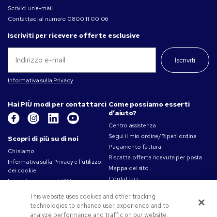
Scrivici un’e-mail
Contattaci al numero
0800 11 00 06
Iscriviti per ricevere offerte esclusive
Iscriviti
Informativa sulla Privacy
Hai PIÙ modi per contattarci
Come possiamo esserti
d’aiuto?
Centro assistenza
Segui il mio ordine/Ripeti ordine
Scopri di più su di noi
Pagamento fattura
Chi siamo
Riscatta offerta ricevuta per posta
Informativa sulla Privacy e l'utilizzo
Mappa del sito
dei cookie
Contattaci
La nostra responsabilità
Termini d'uso
This website uses cookies and other tracking
Condizioni di vendita
technologies to enhance user experience and to
Lavorare in Pens.com
analyze performance and traffic on our website.