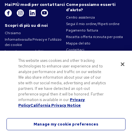
Hai PIÙ modi per contattarci
Come possiamo esserti
d’aiuto?
Centro assistenza
Segui il mio ordine/Ripeti ordine
Scopri di più su di noi
Pagamento fattura
Chi siamo
Riscatta offerta ricevuta per posta
Informativa sulla Privacy e l'utilizzo
Mappa del sito
dei cookie
Contattaci
La nostra responsabilità
Termini d'uso
This website uses cookies and other tracking
Condizioni di vendita
technologies to enhance user experience and to
Lavorare in Pens.com
analyze performance and traffic on our website.
We also share information about your use of our
Offerte e risorse
site with our social media, advertising and analytics
partners. If we have detected an opt-out
Gadget personalizzati
preference signal then it will be honored. Further
Codici promozionali e coupon
information is available in our
Privacy
Spunti Grafici Personalizzazione
Policy
California Privacy Notice
Manage my cookie preferences