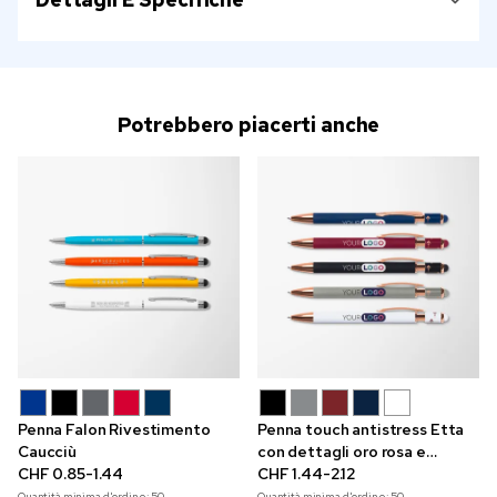
Potrebbero piacerti anche
Penna Falon Rivestimento
Penna touch antistress Etta
Caucciù
con dettagli oro rosa e
CHF 0.85-1.44
stampa a colori
CHF 1.44-2.12
Quantità minima d'ordine:
50
Quantità minima d'ordine:
50