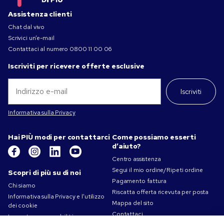
Assistenza clienti
Chat dal vivo
Scrivici un’e-mail
Contattaci al numero
0800 11 00 06
Iscriviti per ricevere offerte esclusive
Iscriviti
Informativa sulla Privacy
Hai PIÙ modi per contattarci
Come possiamo esserti
d’aiuto?
Centro assistenza
Segui il mio ordine/Ripeti ordine
Scopri di più su di noi
Pagamento fattura
Chi siamo
Riscatta offerta ricevuta per posta
Informativa sulla Privacy e l'utilizzo
Mappa del sito
dei cookie
Contattaci
La nostra responsabilità