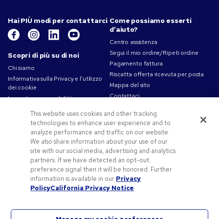
Hai PIÙ modi per contattarci
Come possiamo esserti
d’aiuto?
Centro assistenza
Segui il mio ordine/Ripeti ordine
Scopri di più su di noi
Pagamento fattura
Chi siamo
Riscatta offerta ricevuta per posta
Informativa sulla Privacy e l'utilizzo
Mappa del sito
dei cookie
Contattaci
La nostra responsabilità
Termini d'uso
This website uses cookies and other tracking
Condizioni di vendita
technologies to enhance user experience and to
Lavorare in Pens.com
analyze performance and traffic on our website.
We also share information about your use of our
Offerte e risorse
site with our social media, advertising and analytics
partners. If we have detected an opt-out
Gadget personalizzati
preference signal then it will be honored. Further
Codici promozionali e coupon
information is available in our
Privacy
Spunti Grafici Personalizzazione
Policy
California Privacy Notice