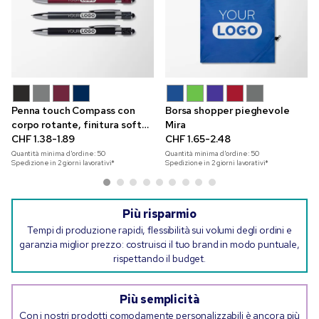
Penna touch Compass con
Borsa shopper pieghevole
corpo rotante, finitura soft
Mira
touch e incisione
CHF 1.38-1.89
CHF 1.65-2.48
Quantità minima d'ordine:
50
Quantità minima d'ordine:
50
Spedizione in 2 giorni lavorativi*
Spedizione in 2 giorni lavorativi*
Più risparmio
Tempi di produzione rapidi, flessibilità sui volumi degli ordini e
garanzia miglior prezzo: costruisci il tuo brand in modo puntuale,
rispettando il budget.
Più semplicità
Con i nostri prodotti comodamente personalizzabili è ancora più