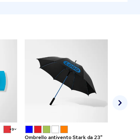
+9
Ombrello antivento Stark da 23"
Tazza in c