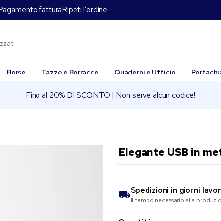
Pagamento fattura
Ripeti l’ordine
Borse
Tazze e Borracce
Quaderni e Ufficio
Portachi
Fino al 20% DI SCONTO | Non serve alcun codice!
Elegante USB in me
Spedizioni in
giorni lavor
Il tempo necessario alla produzi