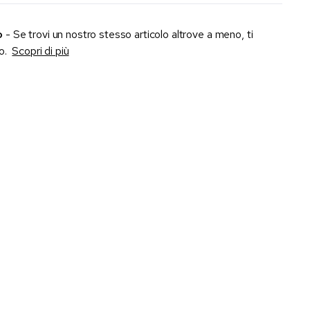
o
- Se trovi un nostro stesso articolo altrove a meno, ti
zo.
Scopri di più