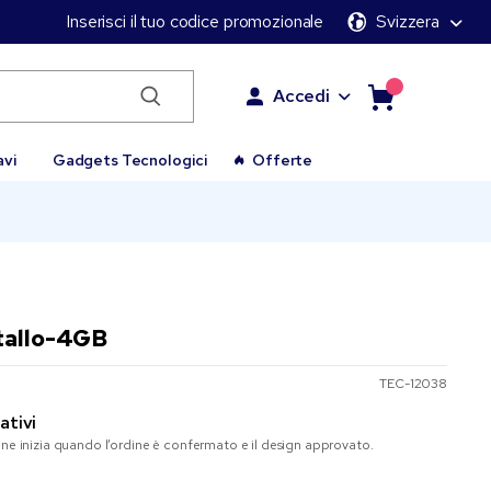
Inserisci il tuo codice promozionale
Svizzera
Accedi
avi
Gadgets Tecnologici
Offerte
tallo-4GB
TEC-12038
ativi
one inizia quando l’ordine è confermato e il design approvato.