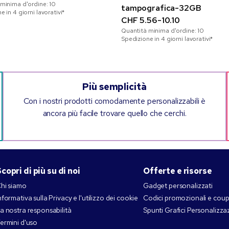
 minima d'ordine:
10
tampografica-32GB
 in 4 giorni lavorativi*
CHF 5.56-10.10
Quantità minima d'ordine:
10
Spedizione in 4 giorni lavorativi*
Più semplicità
Con i nostri prodotti comodamente personalizzabili è
ancora più facile trovare quello che cerchi.
copri di più su di noi
Offerte e risorse
hi siamo
Gadget personalizzati
nformativa sulla Privacy e l'utilizzo dei cookie
Codici promozionali e cou
a nostra responsabilità
Spunti Grafici Personalizza
ermini d'uso