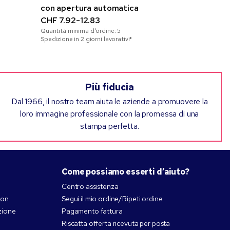
con apertura automatica
CHF 3.80-
Quantità mini
CHF 7.92-12.83
Spedizione in 2
Quantità minima d'ordine:
5
Spedizione in 2 giorni lavorativi*
Più fiducia
Dal 1966, il nostro team aiuta le aziende a promuovere la
loro immagine professionale con la promessa di una
stampa perfetta.
Come possiamo esserti d’aiuto?
Centro assistenza
pon
Segui il mio ordine/Ripeti ordine
zione
Pagamento fattura
Riscatta offerta ricevuta per posta