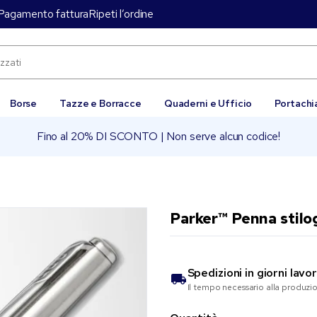
Pagamento fattura
Ripeti l’ordine
Borse
Tazze e Borracce
Quaderni e Ufficio
Portachi
Fino al 20% DI SCONTO | Non serve alcun codice!
Parker™ Penna stilog
Spedizioni in
giorni lavor
Il tempo necessario alla produzi