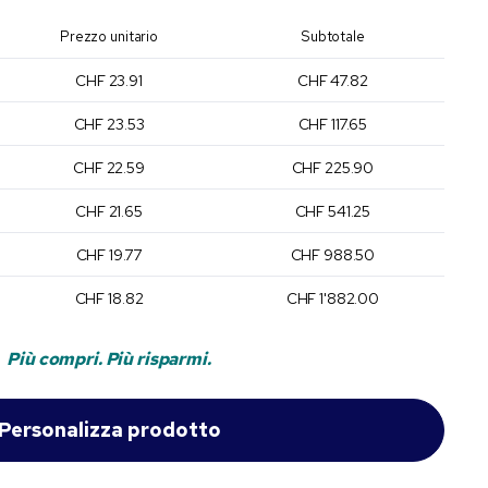
Prezzo unitario
Subtotale
CHF 23.91
CHF 47.82
CHF 23.53
CHF 117.65
CHF 22.59
CHF 225.90
CHF 21.65
CHF 541.25
CHF 19.77
CHF 988.50
CHF 18.82
CHF 1'882.00
Più compri. Più risparmi.