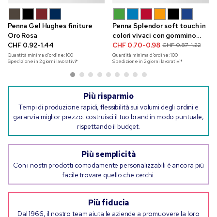
Penna Gel Hughes finiture
Penna Splendor soft touch in
Oro Rosa
colori vivaci con gommino
CHF 0.92-1.44
touchscreen
CHF 0.70-0.98
CHF 0.87-1.22
Quantità minima d'ordine:
100
Quantità minima d'ordine:
100
Spedizione in 2 giorni lavorativi*
Spedizione in 2 giorni lavorativi*
Più risparmio
Tempi di produzione rapidi, flessibilità sui volumi degli ordini e
garanzia miglior prezzo: costruisci il tuo brand in modo puntuale,
rispettando il budget.
Più semplicità
Con i nostri prodotti comodamente personalizzabili è ancora più
facile trovare quello che cerchi.
Più fiducia
Dal 1966, il nostro team aiuta le aziende a promuovere la loro