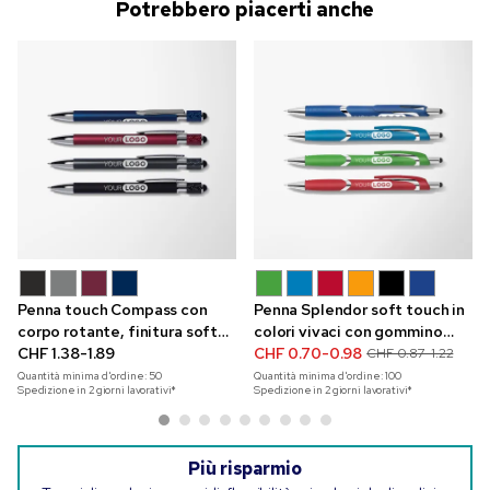
Potrebbero piacerti anche
Penna touch Compass con
Penna Splendor soft touch in
corpo rotante, finitura soft
colori vivaci con gommino
touch e incisione
CHF 1.38-1.89
touchscreen
CHF 0.70-0.98
CHF 0.87-1.22
Quantità minima d'ordine:
50
Quantità minima d'ordine:
100
Spedizione in 2 giorni lavorativi*
Spedizione in 2 giorni lavorativi*
Più risparmio