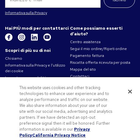
Informativa sulla Privacy
Hai PIÙ modi per contattarci
Come possiamo esserti
d’aiuto?
Centro assistenza
Segui il mio ordine/Ripeti ordine
Scopri di più su di noi
Pagamento fattura
Chi siamo
Riscatta offerta ricevuta per posta
Informativa sulla Privacy e l'utilizzo
Mappa del sito
dei cookie
Contattaci
La nostra responsabilità
Termini d'uso
This website uses cookies and other tracking
Condizioni di vendita
technologies to enhance user experience and to
Lavorare in Pens.com
analyze performance and traffic on our website.
We also share information about your use of our
Offerte e risorse
site with our social media, advertising and analytics
partners. If we have detected an opt-out
Gadget personalizzati
preference signal then it will be honored. Further
Codici promozionali e coupon
information is available in our
Privacy
Spunti Grafici Personalizzazione
Policy
California Privacy Notice