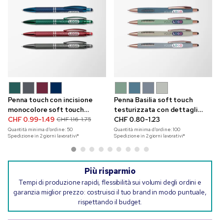
Penna touch con incisione
Penna Basilia soft touch
monocolore soft touch
testurizzata con dettagli
Diamond
CHF 0.99-1.49
color bronzo e stampa a
CHF 0.80-1.23
CHF 1.16-1.75
colori
Quantità minima d'ordine:
50
Quantità minima d'ordine:
100
Spedizione in 2 giorni lavorativi*
Spedizione in 2 giorni lavorativi*
Più risparmio
Tempi di produzione rapidi, flessibilità sui volumi degli ordini e
garanzia miglior prezzo: costruisci il tuo brand in modo puntuale,
rispettando il budget.