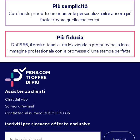
Più semplicità
Con i nostri prodotti comodamente personalizzabili è ancora più
facile trovare quello che cerchi.
Più fiducia
Dal 1966, il nostro team aiuta le aziende a promuovere la loro
immagine professionale con la promessa di una stampa perfetta.
Assistenza clienti
Chat dal vivo
Scrivici un’e-mail
Contattaci al numero
0800 11 00 06
Iscriviti per ricevere offerte esclusive
Iscriviti