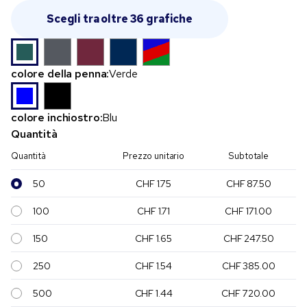
Scegli tra oltre 36 grafiche
colore della penna:
Verde
colore inchiostro:
Blu
Quantità
Quantità
Prezzo unitario
Subtotale
50
CHF 1.75
CHF 87.50
100
CHF 1.71
CHF 171.00
150
CHF 1.65
CHF 247.50
250
CHF 1.54
CHF 385.00
500
CHF 1.44
CHF 720.00